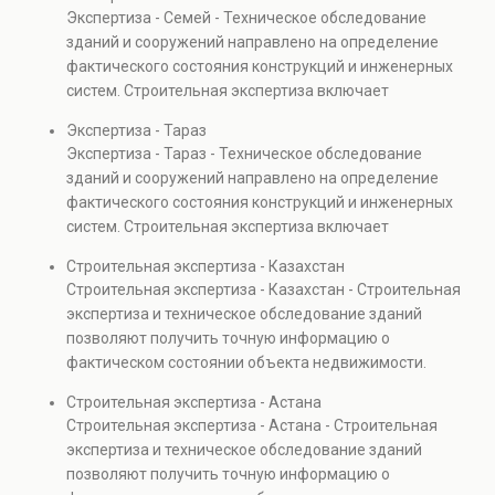
прочности элементов и оценку эксплуатационной
Экспертиза - Семей - Техническое обследование
безопасности. Услуга востребована при покупке
зданий и сооружений направлено на определение
недвижимости, капитальном ремонте и реконструкции
фактического состояния конструкций и инженерных
объектов, а также при судебных разбирательствах и
систем. Строительная экспертиза включает
технических проверках.
диагностику повреждений, анализ прочности
Экспертиза - Тараз
элементов и оценку эксплуатационной безопасности.
Экспертиза - Тараз - Техническое обследование
Услуга востребована при покупке недвижимости,
зданий и сооружений направлено на определение
капитальном ремонте и реконструкции объектов, а
фактического состояния конструкций и инженерных
также при судебных разбирательствах и технических
систем. Строительная экспертиза включает
проверках.
диагностику повреждений, анализ прочности
Строительная экспертиза - Казахстан
элементов и оценку эксплуатационной безопасности.
Строительная экспертиза - Казахстан - Строительная
Услуга востребована при покупке недвижимости,
экспертиза и техническое обследование зданий
капитальном ремонте и реконструкции объектов, а
позволяют получить точную информацию о
также при судебных разбирательствах и технических
фактическом состоянии объекта недвижимости.
проверках.
Проводится анализ фундаментов, стен, перекрытий и
Строительная экспертиза - Астана
инженерных систем с выявлением скрытых дефектов
Строительная экспертиза - Астана - Строительная
и нарушений. Услуга используется для проверки
экспертиза и техническое обследование зданий
качества строительства, подготовки к реконструкции,
позволяют получить точную информацию о
оценки рисков и судебных разбирательств.