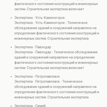
капитальном ремонте и реконструкции объектов, а
фактического состояния конструкций и инженерных
также при судебных разбирательствах и технических
систем. Строительная экспертиза включает
проверках.
диагностику повреждений, анализ прочности
Экспертиза - Усть-Каменогорск
элементов и оценку эксплуатационной безопасности.
Экспертиза - Усть-Каменогорск - Техническое
Услуга востребована при покупке недвижимости,
обследование зданий и сооружений направлено на
капитальном ремонте и реконструкции объектов, а
определение фактического состояния конструкций и
также при судебных разбирательствах и технических
инженерных систем. Строительная экспертиза
проверках.
включает диагностику повреждений, анализ
Экспертиза - Павлодар
прочности элементов и оценку эксплуатационной
Экспертиза - Павлодар - Техническое обследование
безопасности. Услуга востребована при покупке
зданий и сооружений направлено на определение
недвижимости, капитальном ремонте и реконструкции
фактического состояния конструкций и инженерных
объектов, а также при судебных разбирательствах и
систем. Строительная экспертиза включает
технических проверках.
диагностику повреждений, анализ прочности
Экспертиза - Петропавловск
элементов и оценку эксплуатационной безопасности.
Экспертиза - Петропавловск - Техническое
Услуга востребована при покупке недвижимости,
обследование зданий и сооружений направлено на
капитальном ремонте и реконструкции объектов, а
определение фактического состояния конструкций и
также при судебных разбирательствах и технических
инженерных систем. Строительная экспертиза
проверках.
включает диагностику повреждений, анализ
Экспертиза - Семей