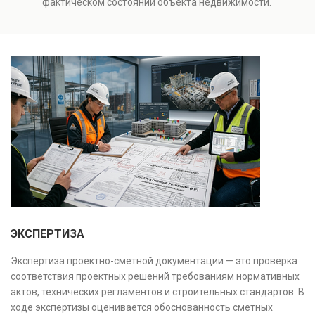
фактическом состоянии объекта недвижимости.
Результатом является официальное техническое
Проводится анализ фундаментов, стен, перекрытий и
заключение, имеющее юридическую силу.
инженерных систем с выявлением скрытых дефектов
и нарушений. Услуга используется для проверки
качества строительства, подготовки к реконструкции,
оценки рисков и судебных разбирательств.
Результатом является официальное техническое
заключение, имеющее юридическую силу.
ЭКСПЕРТИЗА
Экспертиза проектно-сметной документации — это проверка
соответствия проектных решений требованиям нормативных
актов, технических регламентов и строительных стандартов. В
ходе экспертизы оценивается обоснованность сметных