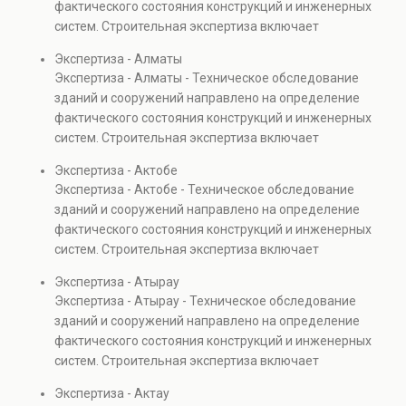
фактического состояния конструкций и инженерных
также при судебных разбирательствах и технических
систем. Строительная экспертиза включает
проверках.
диагностику повреждений, анализ прочности
Экспертиза - Алматы
элементов и оценку эксплуатационной безопасности.
Экспертиза - Алматы - Техническое обследование
Услуга востребована при покупке недвижимости,
зданий и сооружений направлено на определение
капитальном ремонте и реконструкции объектов, а
фактического состояния конструкций и инженерных
также при судебных разбирательствах и технических
систем. Строительная экспертиза включает
проверках.
диагностику повреждений, анализ прочности
Экспертиза - Актобе
элементов и оценку эксплуатационной безопасности.
Экспертиза - Актобе - Техническое обследование
Услуга востребована при покупке недвижимости,
зданий и сооружений направлено на определение
капитальном ремонте и реконструкции объектов, а
фактического состояния конструкций и инженерных
также при судебных разбирательствах и технических
систем. Строительная экспертиза включает
проверках.
диагностику повреждений, анализ прочности
Экспертиза - Атырау
элементов и оценку эксплуатационной безопасности.
Экспертиза - Атырау - Техническое обследование
Услуга востребована при покупке недвижимости,
зданий и сооружений направлено на определение
капитальном ремонте и реконструкции объектов, а
фактического состояния конструкций и инженерных
также при судебных разбирательствах и технических
систем. Строительная экспертиза включает
проверках.
диагностику повреждений, анализ прочности
Экспертиза - Актау
элементов и оценку эксплуатационной безопасности.