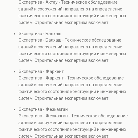
Экспертиза - Актау - Техническое обследование
Услуга востребована при покупке недвижимости,
зданий и сооружений направлено на определение
капитальном ремонте и реконструкции объектов, а
фактического состояния конструкций и инженерных
также при судебных разбирательствах и технических
систем. Строительная экспертиза включает
проверках.
диагностику повреждений, анализ прочности
Экспертиза - Балхаш
элементов и оценку эксплуатационной безопасности.
Экспертиза - Балхаш - Техническое обследование
Услуга востребована при покупке недвижимости,
зданий и сооружений направлено на определение
капитальном ремонте и реконструкции объектов, а
фактического состояния конструкций и инженерных
также при судебных разбирательствах и технических
систем. Строительная экспертиза включает
проверках.
диагностику повреждений, анализ прочности
Экспертиза - Жаркент
элементов и оценку эксплуатационной безопасности.
Экспертиза - Жаркент - Техническое обследование
Услуга востребована при покупке недвижимости,
зданий и сооружений направлено на определение
капитальном ремонте и реконструкции объектов, а
фактического состояния конструкций и инженерных
также при судебных разбирательствах и технических
систем. Строительная экспертиза включает
проверках.
диагностику повреждений, анализ прочности
Экспертиза - Жезказган
элементов и оценку эксплуатационной безопасности.
Экспертиза - Жезказган - Техническое обследование
Услуга востребована при покупке недвижимости,
зданий и сооружений направлено на определение
капитальном ремонте и реконструкции объектов, а
фактического состояния конструкций и инженерных
также при судебных разбирательствах и технических
систем. Строительная экспертиза включает