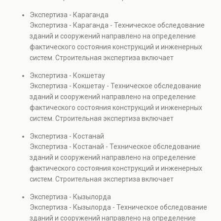
проверках.
диагностику повреждений, анализ прочности
Экспертиза - Караганда
элементов и оценку эксплуатационной безопасности.
Экспертиза - Караганда - Техническое обследование
Услуга востребована при покупке недвижимости,
зданий и сооружений направлено на определение
капитальном ремонте и реконструкции объектов, а
фактического состояния конструкций и инженерных
также при судебных разбирательствах и технических
систем. Строительная экспертиза включает
проверках.
диагностику повреждений, анализ прочности
Экспертиза - Кокшетау
элементов и оценку эксплуатационной безопасности.
Экспертиза - Кокшетау - Техническое обследование
Услуга востребована при покупке недвижимости,
зданий и сооружений направлено на определение
капитальном ремонте и реконструкции объектов, а
фактического состояния конструкций и инженерных
также при судебных разбирательствах и технических
систем. Строительная экспертиза включает
проверках.
диагностику повреждений, анализ прочности
Экспертиза - Костанай
элементов и оценку эксплуатационной безопасности.
Экспертиза - Костанай - Техническое обследование
Услуга востребована при покупке недвижимости,
зданий и сооружений направлено на определение
капитальном ремонте и реконструкции объектов, а
фактического состояния конструкций и инженерных
также при судебных разбирательствах и технических
систем. Строительная экспертиза включает
проверках.
диагностику повреждений, анализ прочности
Экспертиза - Кызылорда
элементов и оценку эксплуатационной безопасности.
Экспертиза - Кызылорда - Техническое обследование
Услуга востребована при покупке недвижимости,
зданий и сооружений направлено на определение