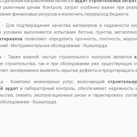
- Отдельным направлением является
аудит строительных затрат
т рыночным ценам. Контроль затрат особенно важен при реал
ание финансовых ресурсов и исключить перерасход бюджета.
 - Для подтверждения качества материалов и надежности ко
х условиях выполняются испытания бетона, грунтов, металлоко
атериалов
позволяют определить прочность, плотность, морозо
ний - Инструментальное обследование - Кызылорда.
а - Также важной частью строительного контроля является
к
апе строительства, так и при обследовании уже существующих 
ляет своевременно выявлять скрытые дефекты и предотвращать 
рда - Комплекс инженерных услуг, включающий
строительну
й аудит
и лабораторный контроль, обеспечивает надежность и
льства, снизить эксплуатационные риски и гарантировать соо
 обследование - Кызылорда.