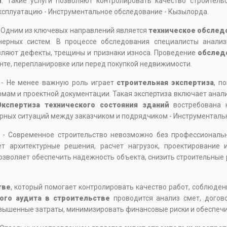
и
. Такие услуги позволяют контролировать качество строитель
ксплуатацию - Инструментальное обследование - Кызылорда.
 Одним из ключевых направлений является
техническое обслед
нерных систем. В процессе обследования специалисты анализ
вляют дефекты, трещины и признаки износа. Проведение
обслед
нте, перепланировке или перед покупкой недвижимости.
 - Не менее важную роль играет
строительная экспертиза
, п
рмам и проектной документации. Такая экспертиза включает анал
Экспертиза технического состояния зданий
востребована 
орных ситуаций между заказчиком и подрядчиком - Инструменталь
 - Современное строительство невозможно без профессионал
т архитектурные решения, расчет нагрузок, проектирование 
озволяет обеспечить надежность объекта, снизить строительные 
тве
, который помогает контролировать качество работ, соблюден
ого аудита в строительстве
проводится анализ смет, догов
вышенные затраты, минимизировать финансовые риски и обеспечи