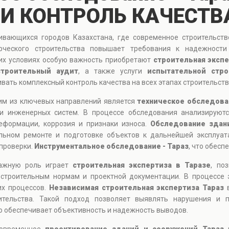
И КОНТРОЛЬ КАЧЕСТВ
ивающихся городов Казахстана, где современное строительств
рческого строительства повышает требования к надежност
тих условиях особую важность приобретают
строительная эксп
строительный аудит
, а также услуги
испытательной стро
ивать комплексный контроль качества на всех этапах строительств
ним из ключевых направлений является
техническое обследова
 и инженерных систем. В процессе обследования анализируютс
еформации, коррозия и признаки износа.
Обследование здан
альном ремонте и подготовке объектов к дальнейшей эксплуа
 проверки.
Инструментальное обследование - Тараз
, что обесп
Важную роль играет
строительная экспертиза в Таразе
, по
 строительным нормам и проектной документации. В процессе 
их процессов.
Независимая строительная экспертиза Тараз
в
оительства. Такой подход позволяет выявлять нарушения и п
то обеспечивает объективность и надежность выводов.