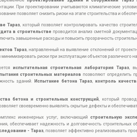
Современное
проектирование зданий и сооружений Тараз
в
тации. При проектировании учитываются климатические условия
рование позволяет снизить риски на этапе строительства и обесп
ве Тараз
, который позволяет контролировать качество строит
удита в строительстве
проводится анализ сметной документац
ключить завышенные расходы и повысить прозрачность строительн
ектов Тараз
, направленный на выявление отклонений от проект
 минимизировать риски при эксплуатации объектов различного н
зуется
испытательная строительная лаборатория Тараз
, в
пытания строительных материалов
позволяют определить про
ежность зданий.
Испытание бетона Тараз
,
контроль качеств
ества бетона и строительных конструкций
, который прово
позволяет своевременно выявлять скрытые дефекты и обеспечиват
Комплекс инженерных услуг, включающий
строительную эксп
ния, обеспечивает надежность и долговечность строительных о
следование - Тараз
, позволяет эффективно реализовывать про