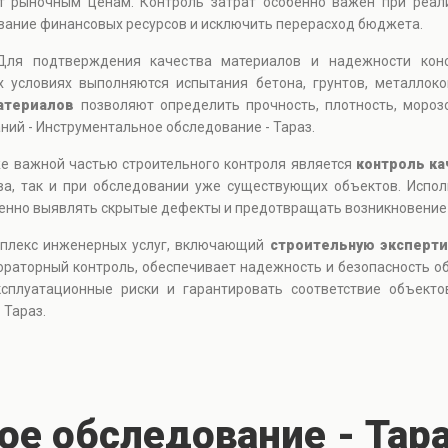
т рыночным ценам. Контроль затрат особенно важен при реал
ание финансовых ресурсов и исключить перерасход бюджета.
 Для подтверждения качества материалов и надежности кон
х условиях выполняются испытания бетона, грунтов, металлоко
атериалов
позволяют определить прочность, плотность, морозо
ний - Инструментальное обследование - Тараз.
же важной частью строительного контроля является
контроль ка
тва, так и при обследовании уже существующих объектов. Испо
нно выявлять скрытые дефекты и предотвращать возникновение 
мплекс инженерных услуг, включающий
строительную эксперти
ораторный контроль, обеспечивает надежность и безопасность о
эксплуатационные риски и гарантировать соответствие объек
 Тараз.
е обследование - Тар