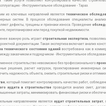
и
. Такие услуги позволяют контролировать качество строитель
ксплуатацию - Инструментальное обследование - Тараз.
ним из ключевых направлений является
техническое обследо
нерных систем. В процессе обследования специалисты анализ
вляют дефекты, трещины и признаки износа. Проведение
обслед
нте, перепланировке или перед покупкой недвижимости.
менее важную роль играет
строительная экспертиза
, позволяю
роектной документации. Такая экспертиза включает анализ конс
за технического состояния зданий
востребована как в коммер
между заказчиком и подрядчиком - Инструментальное обследовани
ременное строительство невозможно без профессионального
прое
ные решения, расчет нагрузок, проектирование инженерных си
чить надежность объекта, снизить строительные риски и оптимиз
тве
, который помогает контролировать качество работ, соблюден
ого аудита в строительстве
проводится анализ смет, догов
вышенные затраты, минимизировать финансовые риски и обеспечи
тдельным направлением является
аудит строительных затрат
,