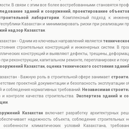
ости. В связи с этим все более востребованными становятся пр
следование зданий и сооружений
,
проектирование объекто
строительной лаборатории
. Комплексный подход к инжене
еспублики Казахстан и минимизировать риски при реализации п
кий надзор Казахстан
.
Казахстан - Одним из ключевых направлений является
техническое
стояния строительных конструкций и инженерных систем. В пр
аллических конструкций и выявляют дефекты, трещины, деформац
 при реконструкции, капитальном ремонте, перепланировке и по
сооружений Казахстан
,
оценка технического состояния здани
Казахстан - Важную роль в строительной сфере занимает
строите
етствие проектной документации и безопасность эксплуатации о
й и соблюдения нормативных требований.
Независимая строител
 и контроле качества строительства.
Экспертиза зданий и с
ации
.
оружений Казахстан
включает разработку архитектурных реш
 обеспечивает надежность объекта, соблюдение строительных 
я особенности климатических условий Казахстана, требова