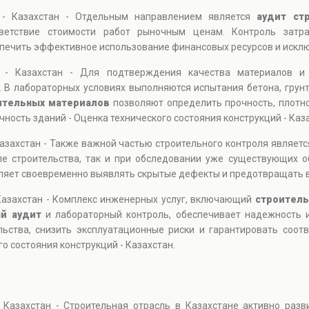
й - Казахстан - Отдельным направлением является
аудит ст
тветствие стоимости работ рыночным ценам. Контроль затр
спечить эффективное использование финансовых ресурсов и искл
й - Казахстан - Для подтверждения качества материалов и
. В лабораторных условиях выполняются испытания бетона, грун
ительных материалов
позволяют определить прочность, плотнос
ость зданий - Оценка технического состояния конструкций - Каза
Казахстан - Также важной частью строительного контроля являет
апе строительства, так и при обследовании уже существующих 
ляет своевременно выявлять скрытые дефекты и предотвращать 
 Казахстан - Комплекс инженерных услуг, включающий
строитель
й аудит
и лабораторный контроль, обеспечивает надежность и
льства, снизить эксплуатационные риски и гарантировать соо
о состояния конструкций - Казахстан.
 Казахстан - Строительная отрасль в Казахстане активно разв