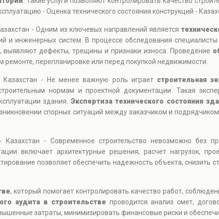
атории
. Такие услуги позволяют контролировать качество строит
сплуатацию - Оценка технического состояния конструкций - Казах
Казахстан - Одним из ключевых направлений является
техническ
ций и инженерных систем. В процессе обследования специалисты
й, выявляют дефекты, трещины и признаки износа. Проведение
о
м ремонте, перепланировке или перед покупкой недвижимости.
 - Казахстан - Не менее важную роль играет
строительная эк
строительным нормам и проектной документации. Такая экспер
ксплуатации здания.
Экспертиза технического состояния зд
зникновении спорных ситуаций между заказчиком и подрядчиком -
 - Казахстан - Современное строительство невозможно без 
тации включает архитектурные решения, расчет нагрузок, про
тирование позволяет обеспечить надежность объекта, снизить с
тве
, который помогает контролировать качество работ, соблюден
ого аудита в строительстве
проводится анализ смет, догов
вышенные затраты, минимизировать финансовые риски и обеспечи