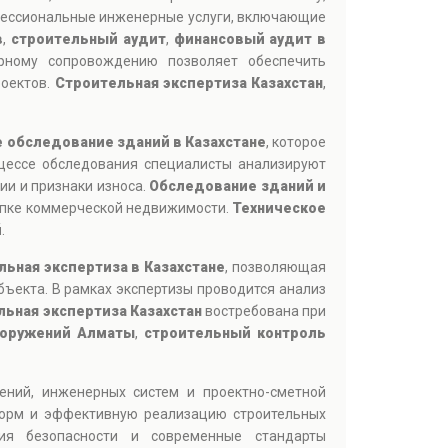
офессиональные инженерные услуги, включающие
в
,
строительный аудит
,
финансовый аудит в
рному сопровождению позволяет обеспечить
роектов.
Строительная экспертиза Казахстан
,
 обследование зданий в Казахстане
, которое
оцессе обследования специалисты анализируют
ии и признаки износа.
Обследование зданий и
купке коммерческой недвижимости.
Техническое
й
.
льная экспертиза в Казахстане
, позволяющая
бъекта. В рамках экспертизы проводится анализ
ьная экспертиза Казахстан
востребована при
ооружений Алматы
,
строительный контроль
ений, инженерных систем и проектно-сметной
норм и эффективную реализацию строительных
ния безопасности и современные стандарты