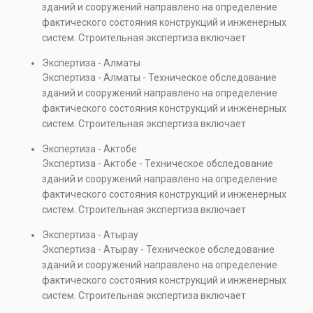
зданий и сооружений направлено на определение
капитальном ремонте и реконструкции объектов, а
фактического состояния конструкций и инженерных
также при судебных разбирательствах и технических
систем. Строительная экспертиза включает
проверках.
диагностику повреждений, анализ прочности
Экспертиза - Алматы
элементов и оценку эксплуатационной безопасности.
Экспертиза - Алматы - Техническое обследование
Услуга востребована при покупке недвижимости,
зданий и сооружений направлено на определение
капитальном ремонте и реконструкции объектов, а
фактического состояния конструкций и инженерных
также при судебных разбирательствах и технических
систем. Строительная экспертиза включает
проверках.
диагностику повреждений, анализ прочности
Экспертиза - Актобе
элементов и оценку эксплуатационной безопасности.
Экспертиза - Актобе - Техническое обследование
Услуга востребована при покупке недвижимости,
зданий и сооружений направлено на определение
капитальном ремонте и реконструкции объектов, а
фактического состояния конструкций и инженерных
также при судебных разбирательствах и технических
систем. Строительная экспертиза включает
проверках.
диагностику повреждений, анализ прочности
Экспертиза - Атырау
элементов и оценку эксплуатационной безопасности.
Экспертиза - Атырау - Техническое обследование
Услуга востребована при покупке недвижимости,
зданий и сооружений направлено на определение
капитальном ремонте и реконструкции объектов, а
фактического состояния конструкций и инженерных
также при судебных разбирательствах и технических
систем. Строительная экспертиза включает
проверках.
диагностику повреждений, анализ прочности