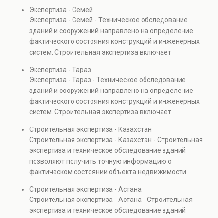
включает диагностику повреждений, анализ
Экспертиза - Семей
прочности элементов и оценку эксплуатационной
Экспертиза - Семей - Техническое обследование
безопасности. Услуга востребована при покупке
зданий и сооружений направлено на определение
недвижимости, капитальном ремонте и реконструкции
фактического состояния конструкций и инженерных
объектов, а также при судебных разбирательствах и
систем. Строительная экспертиза включает
технических проверках.
диагностику повреждений, анализ прочности
Экспертиза - Тараз
элементов и оценку эксплуатационной безопасности.
Экспертиза - Тараз - Техническое обследование
Услуга востребована при покупке недвижимости,
зданий и сооружений направлено на определение
капитальном ремонте и реконструкции объектов, а
фактического состояния конструкций и инженерных
также при судебных разбирательствах и технических
систем. Строительная экспертиза включает
проверках.
диагностику повреждений, анализ прочности
Строительная экспертиза - Казахстан
элементов и оценку эксплуатационной безопасности.
Строительная экспертиза - Казахстан - Строительная
Услуга востребована при покупке недвижимости,
экспертиза и техническое обследование зданий
капитальном ремонте и реконструкции объектов, а
позволяют получить точную информацию о
также при судебных разбирательствах и технических
фактическом состоянии объекта недвижимости.
проверках.
Проводится анализ фундаментов, стен, перекрытий и
Строительная экспертиза - Астана
инженерных систем с выявлением скрытых дефектов
Строительная экспертиза - Астана - Строительная
и нарушений. Услуга используется для проверки
экспертиза и техническое обследование зданий
качества строительства, подготовки к реконструкции,