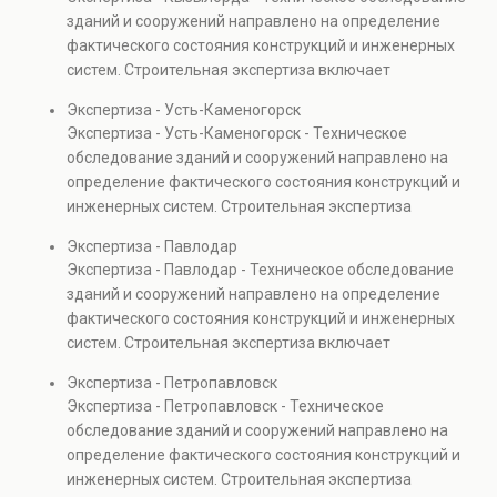
Услуга востребована при покупке недвижимости,
зданий и сооружений направлено на определение
капитальном ремонте и реконструкции объектов, а
фактического состояния конструкций и инженерных
также при судебных разбирательствах и технических
систем. Строительная экспертиза включает
проверках.
диагностику повреждений, анализ прочности
Экспертиза - Усть-Каменогорск
элементов и оценку эксплуатационной безопасности.
Экспертиза - Усть-Каменогорск - Техническое
Услуга востребована при покупке недвижимости,
обследование зданий и сооружений направлено на
капитальном ремонте и реконструкции объектов, а
определение фактического состояния конструкций и
также при судебных разбирательствах и технических
инженерных систем. Строительная экспертиза
проверках.
включает диагностику повреждений, анализ
Экспертиза - Павлодар
прочности элементов и оценку эксплуатационной
Экспертиза - Павлодар - Техническое обследование
безопасности. Услуга востребована при покупке
зданий и сооружений направлено на определение
недвижимости, капитальном ремонте и реконструкции
фактического состояния конструкций и инженерных
объектов, а также при судебных разбирательствах и
систем. Строительная экспертиза включает
технических проверках.
диагностику повреждений, анализ прочности
Экспертиза - Петропавловск
элементов и оценку эксплуатационной безопасности.
Экспертиза - Петропавловск - Техническое
Услуга востребована при покупке недвижимости,
обследование зданий и сооружений направлено на
капитальном ремонте и реконструкции объектов, а
определение фактического состояния конструкций и
также при судебных разбирательствах и технических
инженерных систем. Строительная экспертиза
проверках.