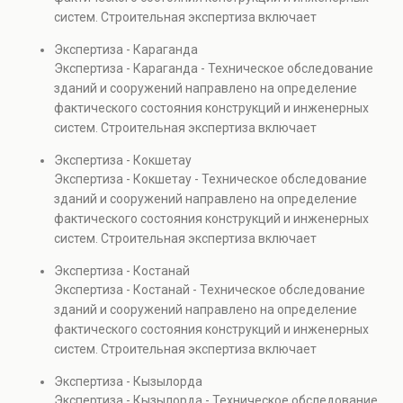
также при судебных разбирательствах и технических
систем. Строительная экспертиза включает
проверках.
диагностику повреждений, анализ прочности
Экспертиза - Караганда
элементов и оценку эксплуатационной безопасности.
Экспертиза - Караганда - Техническое обследование
Услуга востребована при покупке недвижимости,
зданий и сооружений направлено на определение
капитальном ремонте и реконструкции объектов, а
фактического состояния конструкций и инженерных
также при судебных разбирательствах и технических
систем. Строительная экспертиза включает
проверках.
диагностику повреждений, анализ прочности
Экспертиза - Кокшетау
элементов и оценку эксплуатационной безопасности.
Экспертиза - Кокшетау - Техническое обследование
Услуга востребована при покупке недвижимости,
зданий и сооружений направлено на определение
капитальном ремонте и реконструкции объектов, а
фактического состояния конструкций и инженерных
также при судебных разбирательствах и технических
систем. Строительная экспертиза включает
проверках.
диагностику повреждений, анализ прочности
Экспертиза - Костанай
элементов и оценку эксплуатационной безопасности.
Экспертиза - Костанай - Техническое обследование
Услуга востребована при покупке недвижимости,
зданий и сооружений направлено на определение
капитальном ремонте и реконструкции объектов, а
фактического состояния конструкций и инженерных
также при судебных разбирательствах и технических
систем. Строительная экспертиза включает
проверках.
диагностику повреждений, анализ прочности
Экспертиза - Кызылорда
элементов и оценку эксплуатационной безопасности.
Экспертиза - Кызылорда - Техническое обследование