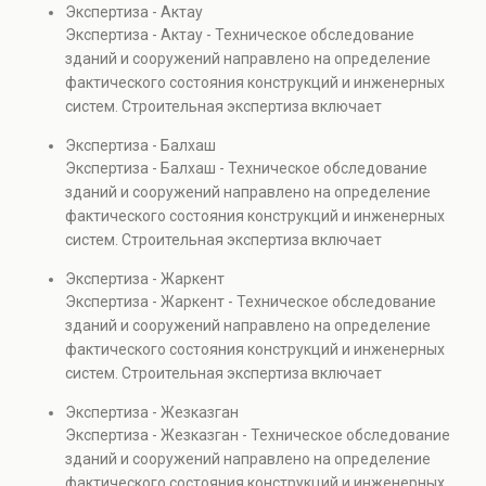
Экспертиза - Актау
элементов и оценку эксплуатационной безопасности.
Экспертиза - Актау - Техническое обследование
Услуга востребована при покупке недвижимости,
зданий и сооружений направлено на определение
капитальном ремонте и реконструкции объектов, а
фактического состояния конструкций и инженерных
также при судебных разбирательствах и технических
систем. Строительная экспертиза включает
проверках.
диагностику повреждений, анализ прочности
Экспертиза - Балхаш
элементов и оценку эксплуатационной безопасности.
Экспертиза - Балхаш - Техническое обследование
Услуга востребована при покупке недвижимости,
зданий и сооружений направлено на определение
капитальном ремонте и реконструкции объектов, а
фактического состояния конструкций и инженерных
также при судебных разбирательствах и технических
систем. Строительная экспертиза включает
проверках.
диагностику повреждений, анализ прочности
Экспертиза - Жаркент
элементов и оценку эксплуатационной безопасности.
Экспертиза - Жаркент - Техническое обследование
Услуга востребована при покупке недвижимости,
зданий и сооружений направлено на определение
капитальном ремонте и реконструкции объектов, а
фактического состояния конструкций и инженерных
также при судебных разбирательствах и технических
систем. Строительная экспертиза включает
проверках.
диагностику повреждений, анализ прочности
Экспертиза - Жезказган
элементов и оценку эксплуатационной безопасности.
Экспертиза - Жезказган - Техническое обследование
Услуга востребована при покупке недвижимости,
зданий и сооружений направлено на определение
капитальном ремонте и реконструкции объектов, а
фактического состояния конструкций и инженерных