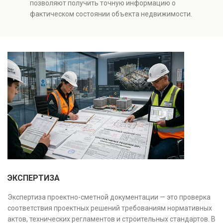
позволяют получить точную информацию о
оценки рисков и судебных разбирательств.
фактическом состоянии объекта недвижимости.
Результатом является официальное техническое
Проводится анализ фундаментов, стен, перекрытий и
заключение, имеющее юридическую силу.
инженерных систем с выявлением скрытых дефектов
и нарушений. Услуга используется для проверки
качества строительства, подготовки к реконструкции,
оценки рисков и судебных разбирательств.
Результатом является официальное техническое
заключение, имеющее юридическую силу.
ЭКСПЕРТИЗА
Экспертиза проектно-сметной документации — это проверка
соответствия проектных решений требованиям нормативных
актов, технических регламентов и строительных стандартов. В