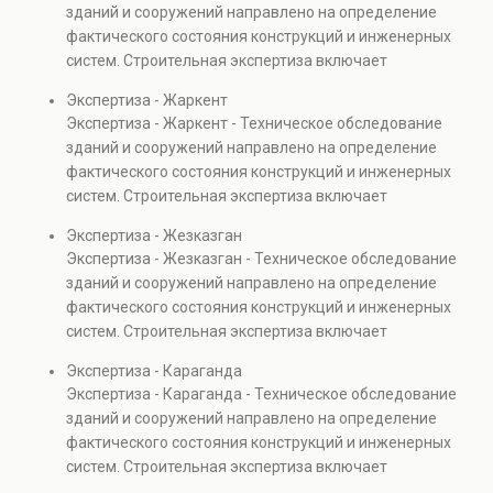
зданий и сооружений направлено на определение
капитальном ремонте и реконструкции объектов, а
фактического состояния конструкций и инженерных
также при судебных разбирательствах и технических
систем. Строительная экспертиза включает
проверках.
диагностику повреждений, анализ прочности
Экспертиза - Жаркент
элементов и оценку эксплуатационной безопасности.
Экспертиза - Жаркент - Техническое обследование
Услуга востребована при покупке недвижимости,
зданий и сооружений направлено на определение
капитальном ремонте и реконструкции объектов, а
фактического состояния конструкций и инженерных
также при судебных разбирательствах и технических
систем. Строительная экспертиза включает
проверках.
диагностику повреждений, анализ прочности
Экспертиза - Жезказган
элементов и оценку эксплуатационной безопасности.
Экспертиза - Жезказган - Техническое обследование
Услуга востребована при покупке недвижимости,
зданий и сооружений направлено на определение
капитальном ремонте и реконструкции объектов, а
фактического состояния конструкций и инженерных
также при судебных разбирательствах и технических
систем. Строительная экспертиза включает
проверках.
диагностику повреждений, анализ прочности
Экспертиза - Караганда
элементов и оценку эксплуатационной безопасности.
Экспертиза - Караганда - Техническое обследование
Услуга востребована при покупке недвижимости,
зданий и сооружений направлено на определение
капитальном ремонте и реконструкции объектов, а
фактического состояния конструкций и инженерных
также при судебных разбирательствах и технических
систем. Строительная экспертиза включает
проверках.
диагностику повреждений, анализ прочности