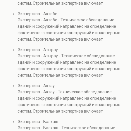
систем. Строительная экспертиза включает
проверках.
диагностику повреждений, анализ прочности
Экспертиза - Актобе
элементов и оценку эксплуатационной безопасности.
Экспертиза - Актобе - Техническое обследование
Услуга востребована при покупке недвижимости,
зданий и сооружений направлено на определение
капитальном ремонте и реконструкции объектов, а
фактического состояния конструкций и инженерных
также при судебных разбирательствах и технических
систем. Строительная экспертиза включает
проверках.
диагностику повреждений, анализ прочности
Экспертиза - Атырау
элементов и оценку эксплуатационной безопасности.
Экспертиза - Атырау - Техническое обследование
Услуга востребована при покупке недвижимости,
зданий и сооружений направлено на определение
капитальном ремонте и реконструкции объектов, а
фактического состояния конструкций и инженерных
также при судебных разбирательствах и технических
систем. Строительная экспертиза включает
проверках.
диагностику повреждений, анализ прочности
Экспертиза - Актау
элементов и оценку эксплуатационной безопасности.
Экспертиза - Актау - Техническое обследование
Услуга востребована при покупке недвижимости,
зданий и сооружений направлено на определение
капитальном ремонте и реконструкции объектов, а
фактического состояния конструкций и инженерных
также при судебных разбирательствах и технических
систем. Строительная экспертиза включает
проверках.
диагностику повреждений, анализ прочности
Экспертиза - Балхаш
элементов и оценку эксплуатационной безопасности.
Экспертиза - Балхаш - Техническое обследование
Услуга востребована при покупке недвижимости,