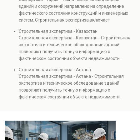
Услуга востребована при покупке недвижимости,
зданий и сооружений направлено на определение
капитальном ремонте и реконструкции объектов, а
фактического состояния конструкций и инженерных
также при судебных разбирательствах и технических
систем. Строительная экспертиза включает
проверках.
диагностику повреждений, анализ прочности
Строительная экспертиза - Казахстан
элементов и оценку эксплуатационной безопасности.
Строительная экспертиза - Казахстан - Строительная
Услуга востребована при покупке недвижимости,
экспертиза и техническое обследование зданий
капитальном ремонте и реконструкции объектов, а
позволяют получить точную информацию о
также при судебных разбирательствах и технических
фактическом состоянии объекта недвижимости.
проверках.
Проводится анализ фундаментов, стен, перекрытий и
Строительная экспертиза - Астана
инженерных систем с выявлением скрытых дефектов
Строительная экспертиза - Астана - Строительная
и нарушений. Услуга используется для проверки
экспертиза и техническое обследование зданий
качества строительства, подготовки к реконструкции,
позволяют получить точную информацию о
оценки рисков и судебных разбирательств.
фактическом состоянии объекта недвижимости.
Результатом является официальное техническое
Проводится анализ фундаментов, стен, перекрытий и
заключение, имеющее юридическую силу.
инженерных систем с выявлением скрытых дефектов
и нарушений. Услуга используется для проверки
качества строительства, подготовки к реконструкции,
оценки рисков и судебных разбирательств.
Результатом является официальное техническое