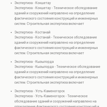
Экспертиза - Кокшетау
элементов и оценку эксплуатационной безопасности.
Экспертиза - Кокшетау - Техническое обследование
Услуга востребована при покупке недвижимости,
зданий и сооружений направлено на определение
капитальном ремонте и реконструкции объектов, а
фактического состояния конструкций и инженерных
также при судебных разбирательствах и технических
систем. Строительная экспертиза включает
проверках.
диагностику повреждений, анализ прочности
Экспертиза - Костанай
элементов и оценку эксплуатационной безопасности.
Экспертиза - Костанай - Техническое обследование
Услуга востребована при покупке недвижимости,
зданий и сооружений направлено на определение
капитальном ремонте и реконструкции объектов, а
фактического состояния конструкций и инженерных
также при судебных разбирательствах и технических
систем. Строительная экспертиза включает
проверках.
диагностику повреждений, анализ прочности
Экспертиза - Кызылорда
элементов и оценку эксплуатационной безопасности.
Экспертиза - Кызылорда - Техническое обследование
Услуга востребована при покупке недвижимости,
зданий и сооружений направлено на определение
капитальном ремонте и реконструкции объектов, а
фактического состояния конструкций и инженерных
также при судебных разбирательствах и технических
систем. Строительная экспертиза включает
проверках.
диагностику повреждений, анализ прочности
Экспертиза - Усть-Каменогорск
элементов и оценку эксплуатационной безопасности.
Экспертиза - Усть-Каменогорск - Техническое
Услуга востребована при покупке недвижимости,
обследование зданий и сооружений направлено на
капитальном ремонте и реконструкции объектов, а
определение фактического состояния конструкций и