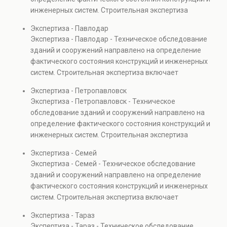
также при судебных разбирательствах и технических
инженерных систем. Строительная экспертиза
проверках.
включает диагностику повреждений, анализ
Экспертиза - Павлодар
прочности элементов и оценку эксплуатационной
Экспертиза - Павлодар - Техническое обследование
безопасности. Услуга востребована при покупке
зданий и сооружений направлено на определение
недвижимости, капитальном ремонте и реконструкции
фактического состояния конструкций и инженерных
объектов, а также при судебных разбирательствах и
систем. Строительная экспертиза включает
технических проверках.
диагностику повреждений, анализ прочности
Экспертиза - Петропавловск
элементов и оценку эксплуатационной безопасности.
Экспертиза - Петропавловск - Техническое
Услуга востребована при покупке недвижимости,
обследование зданий и сооружений направлено на
капитальном ремонте и реконструкции объектов, а
определение фактического состояния конструкций и
также при судебных разбирательствах и технических
инженерных систем. Строительная экспертиза
проверках.
включает диагностику повреждений, анализ
Экспертиза - Семей
прочности элементов и оценку эксплуатационной
Экспертиза - Семей - Техническое обследование
безопасности. Услуга востребована при покупке
зданий и сооружений направлено на определение
недвижимости, капитальном ремонте и реконструкции
фактического состояния конструкций и инженерных
объектов, а также при судебных разбирательствах и
систем. Строительная экспертиза включает
технических проверках.
диагностику повреждений, анализ прочности
Экспертиза - Тараз
элементов и оценку эксплуатационной безопасности.
Экспертиза - Тараз - Техническое обследование