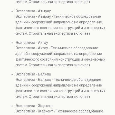
систем. Строительная экспертиза включает
проверках.
диагностику повреждений, анализ прочности
Экспертиза - Атырау
элементов и оценку эксплуатационной безопасности.
Экспертиза - Атырау - Техническое обследование
Услуга востребована при покупке недвижимости,
зданий и сооружений направлено на определение
капитальном ремонте и реконструкции объектов, а
фактического состояния конструкций и инженерных
также при судебных разбирательствах и технических
систем. Строительная экспертиза включает
проверках.
диагностику повреждений, анализ прочности
Экспертиза - Актау
элементов и оценку эксплуатационной безопасности.
Экспертиза - Актау - Техническое обследование
Услуга востребована при покупке недвижимости,
зданий и сооружений направлено на определение
капитальном ремонте и реконструкции объектов, а
фактического состояния конструкций и инженерных
также при судебных разбирательствах и технических
систем. Строительная экспертиза включает
проверках.
диагностику повреждений, анализ прочности
Экспертиза - Балхаш
элементов и оценку эксплуатационной безопасности.
Экспертиза - Балхаш - Техническое обследование
Услуга востребована при покупке недвижимости,
зданий и сооружений направлено на определение
капитальном ремонте и реконструкции объектов, а
фактического состояния конструкций и инженерных
также при судебных разбирательствах и технических
систем. Строительная экспертиза включает
проверках.
диагностику повреждений, анализ прочности
Экспертиза - Жаркент
элементов и оценку эксплуатационной безопасности.
Экспертиза - Жаркент - Техническое обследование
Услуга востребована при покупке недвижимости,