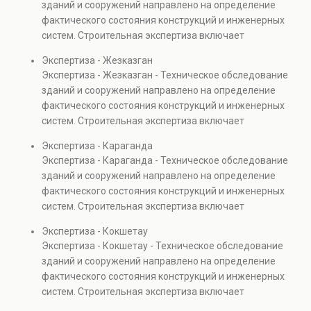
зданий и сооружений направлено на определение
капитальном ремонте и реконструкции объектов, а
фактического состояния конструкций и инженерных
также при судебных разбирательствах и технических
систем. Строительная экспертиза включает
проверках.
диагностику повреждений, анализ прочности
Экспертиза - Жезказган
элементов и оценку эксплуатационной безопасности.
Экспертиза - Жезказган - Техническое обследование
Услуга востребована при покупке недвижимости,
зданий и сооружений направлено на определение
капитальном ремонте и реконструкции объектов, а
фактического состояния конструкций и инженерных
также при судебных разбирательствах и технических
систем. Строительная экспертиза включает
проверках.
диагностику повреждений, анализ прочности
Экспертиза - Караганда
элементов и оценку эксплуатационной безопасности.
Экспертиза - Караганда - Техническое обследование
Услуга востребована при покупке недвижимости,
зданий и сооружений направлено на определение
капитальном ремонте и реконструкции объектов, а
фактического состояния конструкций и инженерных
также при судебных разбирательствах и технических
систем. Строительная экспертиза включает
проверках.
диагностику повреждений, анализ прочности
Экспертиза - Кокшетау
элементов и оценку эксплуатационной безопасности.
Экспертиза - Кокшетау - Техническое обследование
Услуга востребована при покупке недвижимости,
зданий и сооружений направлено на определение
капитальном ремонте и реконструкции объектов, а
фактического состояния конструкций и инженерных
также при судебных разбирательствах и технических
систем. Строительная экспертиза включает
проверках.
диагностику повреждений, анализ прочности