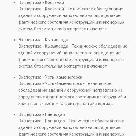
Экспертиза - Костанай
элементов и оценку эксплуатационной безопасности.
Экспертиза - Костанай - Техническое обследование
Услуга востребована при покупке недвижимости,
зданий и сооружений направлено на определение
капитальном ремонте и реконструкции объектов, а
фактического состояния конструкций и инженерных
также при судебных разбирательствах и технических
систем. Строительная экспертиза включает
проверках.
диагностику повреждений, анализ прочности
Экспертиза - Кызылорда
элементов и оценку эксплуатационной безопасности.
Экспертиза - Кызылорда - Техническое обследование
Услуга востребована при покупке недвижимости,
зданий и сооружений направлено на определение
капитальном ремонте и реконструкции объектов, а
фактического состояния конструкций и инженерных
также при судебных разбирательствах и технических
систем. Строительная экспертиза включает
проверках.
диагностику повреждений, анализ прочности
Экспертиза - Усть-Каменогорск
элементов и оценку эксплуатационной безопасности.
Экспертиза - Усть-Каменогорск - Техническое
Услуга востребована при покупке недвижимости,
обследование зданий и сооружений направлено на
капитальном ремонте и реконструкции объектов, а
определение фактического состояния конструкций и
также при судебных разбирательствах и технических
инженерных систем. Строительная экспертиза
проверках.
включает диагностику повреждений, анализ
Экспертиза - Павлодар
прочности элементов и оценку эксплуатационной
Экспертиза - Павлодар - Техническое обследование
безопасности. Услуга востребована при покупке
зданий и сооружений направлено на определение
недвижимости, капитальном ремонте и реконструкции
фактического состояния конструкций и инженерных