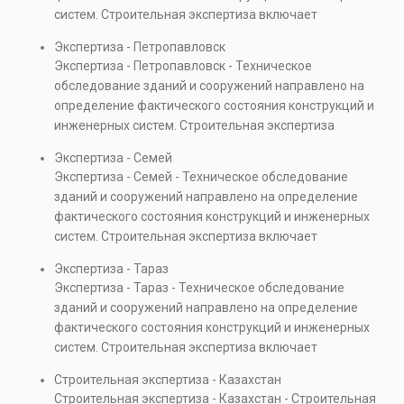
объектов, а также при судебных разбирательствах и
систем. Строительная экспертиза включает
технических проверках.
диагностику повреждений, анализ прочности
Экспертиза - Петропавловск
элементов и оценку эксплуатационной безопасности.
Экспертиза - Петропавловск - Техническое
Услуга востребована при покупке недвижимости,
обследование зданий и сооружений направлено на
капитальном ремонте и реконструкции объектов, а
определение фактического состояния конструкций и
также при судебных разбирательствах и технических
инженерных систем. Строительная экспертиза
проверках.
включает диагностику повреждений, анализ
Экспертиза - Семей
прочности элементов и оценку эксплуатационной
Экспертиза - Семей - Техническое обследование
безопасности. Услуга востребована при покупке
зданий и сооружений направлено на определение
недвижимости, капитальном ремонте и реконструкции
фактического состояния конструкций и инженерных
объектов, а также при судебных разбирательствах и
систем. Строительная экспертиза включает
технических проверках.
диагностику повреждений, анализ прочности
Экспертиза - Тараз
элементов и оценку эксплуатационной безопасности.
Экспертиза - Тараз - Техническое обследование
Услуга востребована при покупке недвижимости,
зданий и сооружений направлено на определение
капитальном ремонте и реконструкции объектов, а
фактического состояния конструкций и инженерных
также при судебных разбирательствах и технических
систем. Строительная экспертиза включает
проверках.
диагностику повреждений, анализ прочности
Строительная экспертиза - Казахстан
элементов и оценку эксплуатационной безопасности.
Строительная экспертиза - Казахстан - Строительная