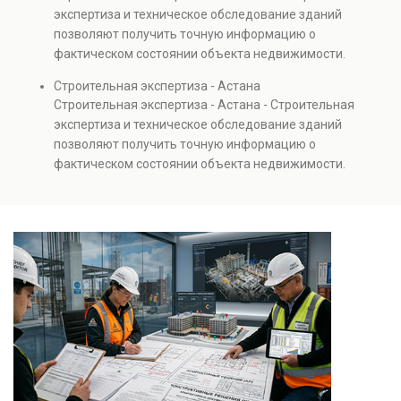
Услуга востребована при покупке недвижимости,
экспертиза и техническое обследование зданий
капитальном ремонте и реконструкции объектов, а
позволяют получить точную информацию о
также при судебных разбирательствах и технических
фактическом состоянии объекта недвижимости.
проверках.
Проводится анализ фундаментов, стен, перекрытий и
Строительная экспертиза - Астана
инженерных систем с выявлением скрытых дефектов
Строительная экспертиза - Астана - Строительная
и нарушений. Услуга используется для проверки
экспертиза и техническое обследование зданий
качества строительства, подготовки к реконструкции,
позволяют получить точную информацию о
оценки рисков и судебных разбирательств.
фактическом состоянии объекта недвижимости.
Результатом является официальное техническое
Проводится анализ фундаментов, стен, перекрытий и
заключение, имеющее юридическую силу.
инженерных систем с выявлением скрытых дефектов
и нарушений. Услуга используется для проверки
качества строительства, подготовки к реконструкции,
оценки рисков и судебных разбирательств.
Результатом является официальное техническое
заключение, имеющее юридическую силу.