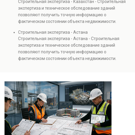
Строительная экспертиза - Казахстан - Строительная
Услуга востребована при покупке недвижимости,
экспертиза и техническое обследование зданий
капитальном ремонте и реконструкции объектов, а
позволяют получить точную информацию о
также при судебных разбирательствах и технических
фактическом состоянии объекта недвижимости.
проверках.
Проводится анализ фундаментов, стен, перекрытий и
Строительная экспертиза - Астана
инженерных систем с выявлением скрытых дефектов
Строительная экспертиза - Астана - Строительная
и нарушений. Услуга используется для проверки
экспертиза и техническое обследование зданий
качества строительства, подготовки к реконструкции,
позволяют получить точную информацию о
оценки рисков и судебных разбирательств.
фактическом состоянии объекта недвижимости.
Результатом является официальное техническое
Проводится анализ фундаментов, стен, перекрытий и
заключение, имеющее юридическую силу.
инженерных систем с выявлением скрытых дефектов
и нарушений. Услуга используется для проверки
качества строительства, подготовки к реконструкции,
оценки рисков и судебных разбирательств.
Результатом является официальное техническое
заключение, имеющее юридическую силу.