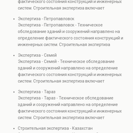
фактического состояния конструкций и инженерных
объектов, а также при судебных разбирательствах и
систем. Строительная экспертиза включает
технических проверках.
диагностику повреждений, анализ прочности
Экспертиза - Петропавловск
элементов и оценку эксплуатационной безопасности.
Экспертиза - Петропавловск - Техническое
Услуга востребована при покупке недвижимости,
обследование зданий и сооружений направлено на
капитальном ремонте и реконструкции объектов, а
определение фактического состояния конструкций и
также при судебных разбирательствах и технических
инженерных систем. Строительная экспертиза
проверках.
включает диагностику повреждений, анализ
Экспертиза - Семей
прочности элементов и оценку эксплуатационной
Экспертиза - Семей - Техническое обследование
безопасности. Услуга востребована при покупке
зданий и сооружений направлено на определение
недвижимости, капитальном ремонте и реконструкции
фактического состояния конструкций и инженерных
объектов, а также при судебных разбирательствах и
систем. Строительная экспертиза включает
технических проверках.
диагностику повреждений, анализ прочности
Экспертиза - Тараз
элементов и оценку эксплуатационной безопасности.
Экспертиза - Тараз - Техническое обследование
Услуга востребована при покупке недвижимости,
зданий и сооружений направлено на определение
капитальном ремонте и реконструкции объектов, а
фактического состояния конструкций и инженерных
также при судебных разбирательствах и технических
систем. Строительная экспертиза включает
проверках.
диагностику повреждений, анализ прочности
Строительная экспертиза - Казахстан
элементов и оценку эксплуатационной безопасности.