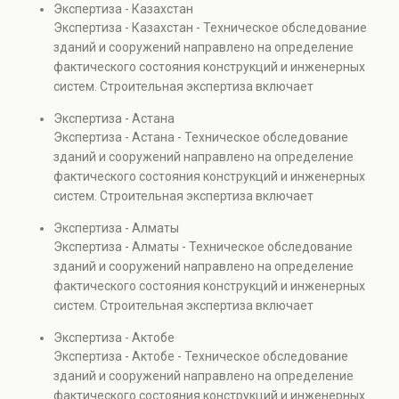
Экспертиза - Казахстан
Экспертиза - Казахстан - Техническое обследование
зданий и сооружений направлено на определение
фактического состояния конструкций и инженерных
систем. Строительная экспертиза включает
диагностику повреждений, анализ прочности
Экспертиза - Астана
элементов и оценку эксплуатационной безопасности.
Экспертиза - Астана - Техническое обследование
Услуга востребована при покупке недвижимости,
зданий и сооружений направлено на определение
капитальном ремонте и реконструкции объектов, а
фактического состояния конструкций и инженерных
также при судебных разбирательствах и технических
систем. Строительная экспертиза включает
проверках.
диагностику повреждений, анализ прочности
Экспертиза - Алматы
элементов и оценку эксплуатационной безопасности.
Экспертиза - Алматы - Техническое обследование
Услуга востребована при покупке недвижимости,
зданий и сооружений направлено на определение
капитальном ремонте и реконструкции объектов, а
фактического состояния конструкций и инженерных
также при судебных разбирательствах и технических
систем. Строительная экспертиза включает
проверках.
диагностику повреждений, анализ прочности
Экспертиза - Актобе
элементов и оценку эксплуатационной безопасности.
Экспертиза - Актобе - Техническое обследование
Услуга востребована при покупке недвижимости,
зданий и сооружений направлено на определение
капитальном ремонте и реконструкции объектов, а
фактического состояния конструкций и инженерных