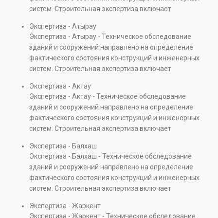
также при судебных разбирательствах и технических
систем. Строительная экспертиза включает
проверках.
диагностику повреждений, анализ прочности
Экспертиза - Атырау
элементов и оценку эксплуатационной безопасности.
Экспертиза - Атырау - Техническое обследование
Услуга востребована при покупке недвижимости,
зданий и сооружений направлено на определение
капитальном ремонте и реконструкции объектов, а
фактического состояния конструкций и инженерных
также при судебных разбирательствах и технических
систем. Строительная экспертиза включает
проверках.
диагностику повреждений, анализ прочности
Экспертиза - Актау
элементов и оценку эксплуатационной безопасности.
Экспертиза - Актау - Техническое обследование
Услуга востребована при покупке недвижимости,
зданий и сооружений направлено на определение
капитальном ремонте и реконструкции объектов, а
фактического состояния конструкций и инженерных
также при судебных разбирательствах и технических
систем. Строительная экспертиза включает
проверках.
диагностику повреждений, анализ прочности
Экспертиза - Балхаш
элементов и оценку эксплуатационной безопасности.
Экспертиза - Балхаш - Техническое обследование
Услуга востребована при покупке недвижимости,
зданий и сооружений направлено на определение
капитальном ремонте и реконструкции объектов, а
фактического состояния конструкций и инженерных
также при судебных разбирательствах и технических
систем. Строительная экспертиза включает
проверках.
диагностику повреждений, анализ прочности
Экспертиза - Жаркент
элементов и оценку эксплуатационной безопасности.
Экспертиза - Жаркент - Техническое обследование