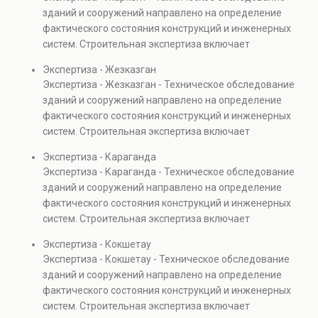
Услуга востребована при покупке недвижимости,
зданий и сооружений направлено на определение
капитальном ремонте и реконструкции объектов, а
фактического состояния конструкций и инженерных
также при судебных разбирательствах и технических
систем. Строительная экспертиза включает
проверках.
диагностику повреждений, анализ прочности
Экспертиза - Жезказган
элементов и оценку эксплуатационной безопасности.
Экспертиза - Жезказган - Техническое обследование
Услуга востребована при покупке недвижимости,
зданий и сооружений направлено на определение
капитальном ремонте и реконструкции объектов, а
фактического состояния конструкций и инженерных
также при судебных разбирательствах и технических
систем. Строительная экспертиза включает
проверках.
диагностику повреждений, анализ прочности
Экспертиза - Караганда
элементов и оценку эксплуатационной безопасности.
Экспертиза - Караганда - Техническое обследование
Услуга востребована при покупке недвижимости,
зданий и сооружений направлено на определение
капитальном ремонте и реконструкции объектов, а
фактического состояния конструкций и инженерных
также при судебных разбирательствах и технических
систем. Строительная экспертиза включает
проверках.
диагностику повреждений, анализ прочности
Экспертиза - Кокшетау
элементов и оценку эксплуатационной безопасности.
Экспертиза - Кокшетау - Техническое обследование
Услуга востребована при покупке недвижимости,
зданий и сооружений направлено на определение
капитальном ремонте и реконструкции объектов, а
фактического состояния конструкций и инженерных
также при судебных разбирательствах и технических
систем. Строительная экспертиза включает
проверках.