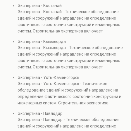
диагностику повреждений, анализ прочности
Экспертиза - Костанай
элементов и оценку эксплуатационной безопасности.
Экспертиза - Костанай - Техническое обследование
Услуга востребована при покупке недвижимости,
зданий и сооружений направлено на определение
капитальном ремонте и реконструкции объектов, а
фактического состояния конструкций и инженерных
также при судебных разбирательствах и технических
систем. Строительная экспертиза включает
проверках.
диагностику повреждений, анализ прочности
Экспертиза - Кызылорда
элементов и оценку эксплуатационной безопасности.
Экспертиза - Кызылорда - Техническое обследование
Услуга востребована при покупке недвижимости,
зданий и сооружений направлено на определение
капитальном ремонте и реконструкции объектов, а
фактического состояния конструкций и инженерных
также при судебных разбирательствах и технических
систем. Строительная экспертиза включает
проверках.
диагностику повреждений, анализ прочности
Экспертиза - Усть-Каменогорск
элементов и оценку эксплуатационной безопасности.
Экспертиза - Усть-Каменогорск - Техническое
Услуга востребована при покупке недвижимости,
обследование зданий и сооружений направлено на
капитальном ремонте и реконструкции объектов, а
определение фактического состояния конструкций и
также при судебных разбирательствах и технических
инженерных систем. Строительная экспертиза
проверках.
включает диагностику повреждений, анализ
Экспертиза - Павлодар
прочности элементов и оценку эксплуатационной
Экспертиза - Павлодар - Техническое обследование
безопасности. Услуга востребована при покупке
зданий и сооружений направлено на определение
недвижимости, капитальном ремонте и реконструкции