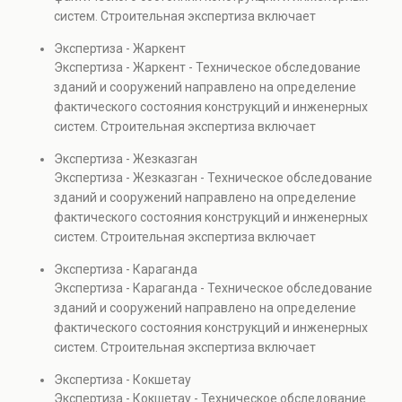
также при судебных разбирательствах и технических
систем. Строительная экспертиза включает
проверках.
диагностику повреждений, анализ прочности
Экспертиза - Жаркент
элементов и оценку эксплуатационной безопасности.
Экспертиза - Жаркент - Техническое обследование
Услуга востребована при покупке недвижимости,
зданий и сооружений направлено на определение
капитальном ремонте и реконструкции объектов, а
фактического состояния конструкций и инженерных
также при судебных разбирательствах и технических
систем. Строительная экспертиза включает
проверках.
диагностику повреждений, анализ прочности
Экспертиза - Жезказган
элементов и оценку эксплуатационной безопасности.
Экспертиза - Жезказган - Техническое обследование
Услуга востребована при покупке недвижимости,
зданий и сооружений направлено на определение
капитальном ремонте и реконструкции объектов, а
фактического состояния конструкций и инженерных
также при судебных разбирательствах и технических
систем. Строительная экспертиза включает
проверках.
диагностику повреждений, анализ прочности
Экспертиза - Караганда
элементов и оценку эксплуатационной безопасности.
Экспертиза - Караганда - Техническое обследование
Услуга востребована при покупке недвижимости,
зданий и сооружений направлено на определение
капитальном ремонте и реконструкции объектов, а
фактического состояния конструкций и инженерных
также при судебных разбирательствах и технических
систем. Строительная экспертиза включает
проверках.
диагностику повреждений, анализ прочности
Экспертиза - Кокшетау
элементов и оценку эксплуатационной безопасности.
Экспертиза - Кокшетау - Техническое обследование