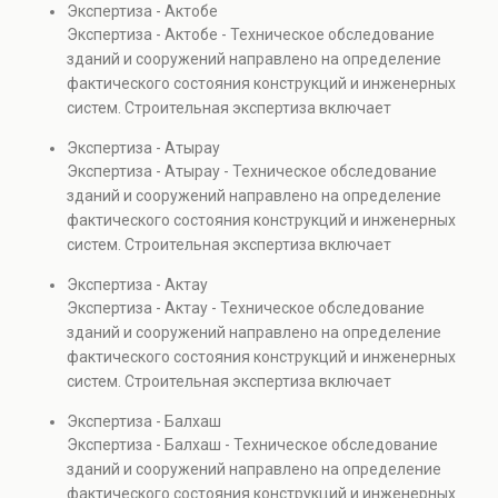
Экспертиза - Актобе
элементов и оценку эксплуатационной безопасности.
Экспертиза - Актобе - Техническое обследование
Услуга востребована при покупке недвижимости,
зданий и сооружений направлено на определение
капитальном ремонте и реконструкции объектов, а
фактического состояния конструкций и инженерных
также при судебных разбирательствах и технических
систем. Строительная экспертиза включает
проверках.
диагностику повреждений, анализ прочности
Экспертиза - Атырау
элементов и оценку эксплуатационной безопасности.
Экспертиза - Атырау - Техническое обследование
Услуга востребована при покупке недвижимости,
зданий и сооружений направлено на определение
капитальном ремонте и реконструкции объектов, а
фактического состояния конструкций и инженерных
также при судебных разбирательствах и технических
систем. Строительная экспертиза включает
проверках.
диагностику повреждений, анализ прочности
Экспертиза - Актау
элементов и оценку эксплуатационной безопасности.
Экспертиза - Актау - Техническое обследование
Услуга востребована при покупке недвижимости,
зданий и сооружений направлено на определение
капитальном ремонте и реконструкции объектов, а
фактического состояния конструкций и инженерных
также при судебных разбирательствах и технических
систем. Строительная экспертиза включает
проверках.
диагностику повреждений, анализ прочности
Экспертиза - Балхаш
элементов и оценку эксплуатационной безопасности.
Экспертиза - Балхаш - Техническое обследование
Услуга востребована при покупке недвижимости,
зданий и сооружений направлено на определение
капитальном ремонте и реконструкции объектов, а
фактического состояния конструкций и инженерных