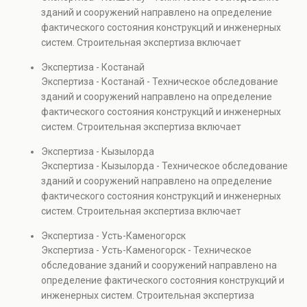
Услуга востребована при покупке недвижимости,
зданий и сооружений направлено на определение
капитальном ремонте и реконструкции объектов, а
фактического состояния конструкций и инженерных
также при судебных разбирательствах и технических
систем. Строительная экспертиза включает
проверках.
диагностику повреждений, анализ прочности
Экспертиза - Костанай
элементов и оценку эксплуатационной безопасности.
Экспертиза - Костанай - Техническое обследование
Услуга востребована при покупке недвижимости,
зданий и сооружений направлено на определение
капитальном ремонте и реконструкции объектов, а
фактического состояния конструкций и инженерных
также при судебных разбирательствах и технических
систем. Строительная экспертиза включает
проверках.
диагностику повреждений, анализ прочности
Экспертиза - Кызылорда
элементов и оценку эксплуатационной безопасности.
Экспертиза - Кызылорда - Техническое обследование
Услуга востребована при покупке недвижимости,
зданий и сооружений направлено на определение
капитальном ремонте и реконструкции объектов, а
фактического состояния конструкций и инженерных
также при судебных разбирательствах и технических
систем. Строительная экспертиза включает
проверках.
диагностику повреждений, анализ прочности
Экспертиза - Усть-Каменогорск
элементов и оценку эксплуатационной безопасности.
Экспертиза - Усть-Каменогорск - Техническое
Услуга востребована при покупке недвижимости,
обследование зданий и сооружений направлено на
капитальном ремонте и реконструкции объектов, а
определение фактического состояния конструкций и
также при судебных разбирательствах и технических
инженерных систем. Строительная экспертиза
проверках.