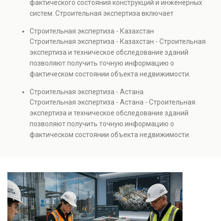
фактического состояния конструкций и инженерных
также при судебных разбирательствах и технических
систем. Строительная экспертиза включает
проверках.
диагностику повреждений, анализ прочности
Строительная экспертиза - Казахстан
элементов и оценку эксплуатационной безопасности.
Строительная экспертиза - Казахстан - Строительная
Услуга востребована при покупке недвижимости,
экспертиза и техническое обследование зданий
капитальном ремонте и реконструкции объектов, а
позволяют получить точную информацию о
также при судебных разбирательствах и технических
фактическом состоянии объекта недвижимости.
проверках.
Проводится анализ фундаментов, стен, перекрытий и
Строительная экспертиза - Астана
инженерных систем с выявлением скрытых дефектов
Строительная экспертиза - Астана - Строительная
и нарушений. Услуга используется для проверки
экспертиза и техническое обследование зданий
качества строительства, подготовки к реконструкции,
позволяют получить точную информацию о
оценки рисков и судебных разбирательств.
фактическом состоянии объекта недвижимости.
Результатом является официальное техническое
Проводится анализ фундаментов, стен, перекрытий и
заключение, имеющее юридическую силу.
инженерных систем с выявлением скрытых дефектов
и нарушений. Услуга используется для проверки
качества строительства, подготовки к реконструкции,
оценки рисков и судебных разбирательств.
Результатом является официальное техническое
заключение, имеющее юридическую силу.