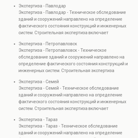
включает диагностику повреждений, анализ
Экспертиза - Павлодар
прочности элементов и оценку эксплуатационной
Экспертиза - Павлодар - Техническое обследование
безопасности. Услуга востребована при покупке
зданий и сооружений направлено на определение
недвижимости, капитальном ремонте и реконструкции
фактического состояния конструкций и инженерных
объектов, а также при судебных разбирательствах и
систем. Строительная экспертиза включает
технических проверках.
диагностику повреждений, анализ прочности
Экспертиза - Петропавловск
элементов и оценку эксплуатационной безопасности.
Экспертиза - Петропавловск - Техническое
Услуга востребована при покупке недвижимости,
обследование зданий и сооружений направлено на
капитальном ремонте и реконструкции объектов, а
определение фактического состояния конструкций и
также при судебных разбирательствах и технических
инженерных систем. Строительная экспертиза
проверках.
включает диагностику повреждений, анализ
Экспертиза - Семей
прочности элементов и оценку эксплуатационной
Экспертиза - Семей - Техническое обследование
безопасности. Услуга востребована при покупке
зданий и сооружений направлено на определение
недвижимости, капитальном ремонте и реконструкции
фактического состояния конструкций и инженерных
объектов, а также при судебных разбирательствах и
систем. Строительная экспертиза включает
технических проверках.
диагностику повреждений, анализ прочности
Экспертиза - Тараз
элементов и оценку эксплуатационной безопасности.
Экспертиза - Тараз - Техническое обследование
Услуга востребована при покупке недвижимости,
зданий и сооружений направлено на определение
капитальном ремонте и реконструкции объектов, а