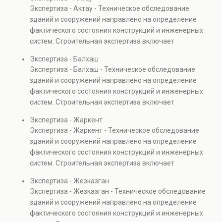
элементов и оценку эксплуатационной безопасности.
Экспертиза - Актау - Техническое обследование
Услуга востребована при покупке недвижимости,
зданий и сооружений направлено на определение
капитальном ремонте и реконструкции объектов, а
фактического состояния конструкций и инженерных
также при судебных разбирательствах и технических
систем. Строительная экспертиза включает
проверках.
диагностику повреждений, анализ прочности
Экспертиза - Балхаш
элементов и оценку эксплуатационной безопасности.
Экспертиза - Балхаш - Техническое обследование
Услуга востребована при покупке недвижимости,
зданий и сооружений направлено на определение
капитальном ремонте и реконструкции объектов, а
фактического состояния конструкций и инженерных
также при судебных разбирательствах и технических
систем. Строительная экспертиза включает
проверках.
диагностику повреждений, анализ прочности
Экспертиза - Жаркент
элементов и оценку эксплуатационной безопасности.
Экспертиза - Жаркент - Техническое обследование
Услуга востребована при покупке недвижимости,
зданий и сооружений направлено на определение
капитальном ремонте и реконструкции объектов, а
фактического состояния конструкций и инженерных
также при судебных разбирательствах и технических
систем. Строительная экспертиза включает
проверках.
диагностику повреждений, анализ прочности
Экспертиза - Жезказган
элементов и оценку эксплуатационной безопасности.
Экспертиза - Жезказган - Техническое обследование
Услуга востребована при покупке недвижимости,
зданий и сооружений направлено на определение
капитальном ремонте и реконструкции объектов, а
фактического состояния конструкций и инженерных
также при судебных разбирательствах и технических