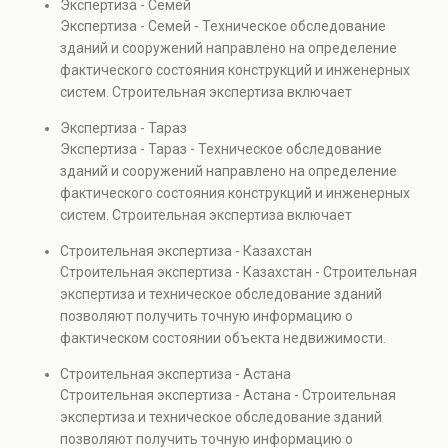
Экспертиза - Семей
прочности элементов и оценку эксплуатационной
Экспертиза - Семей - Техническое обследование
безопасности. Услуга востребована при покупке
зданий и сооружений направлено на определение
недвижимости, капитальном ремонте и реконструкции
фактического состояния конструкций и инженерных
объектов, а также при судебных разбирательствах и
систем. Строительная экспертиза включает
технических проверках.
диагностику повреждений, анализ прочности
Экспертиза - Тараз
элементов и оценку эксплуатационной безопасности.
Экспертиза - Тараз - Техническое обследование
Услуга востребована при покупке недвижимости,
зданий и сооружений направлено на определение
капитальном ремонте и реконструкции объектов, а
фактического состояния конструкций и инженерных
также при судебных разбирательствах и технических
систем. Строительная экспертиза включает
проверках.
диагностику повреждений, анализ прочности
Строительная экспертиза - Казахстан
элементов и оценку эксплуатационной безопасности.
Строительная экспертиза - Казахстан - Строительная
Услуга востребована при покупке недвижимости,
экспертиза и техническое обследование зданий
капитальном ремонте и реконструкции объектов, а
позволяют получить точную информацию о
также при судебных разбирательствах и технических
фактическом состоянии объекта недвижимости.
проверках.
Проводится анализ фундаментов, стен, перекрытий и
Строительная экспертиза - Астана
инженерных систем с выявлением скрытых дефектов
Строительная экспертиза - Астана - Строительная
и нарушений. Услуга используется для проверки
экспертиза и техническое обследование зданий
качества строительства, подготовки к реконструкции,
позволяют получить точную информацию о