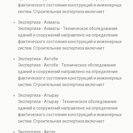
капитальном ремонте и реконструкции объектов, а
фактического состояния конструкций и инженерных
также при судебных разбирательствах и технических
систем. Строительная экспертиза включает
проверках.
диагностику повреждений, анализ прочности
Экспертиза - Алматы
элементов и оценку эксплуатационной безопасности.
Экспертиза - Алматы - Техническое обследование
Услуга востребована при покупке недвижимости,
зданий и сооружений направлено на определение
капитальном ремонте и реконструкции объектов, а
фактического состояния конструкций и инженерных
также при судебных разбирательствах и технических
систем. Строительная экспертиза включает
проверках.
диагностику повреждений, анализ прочности
Экспертиза - Актобе
элементов и оценку эксплуатационной безопасности.
Экспертиза - Актобе - Техническое обследование
Услуга востребована при покупке недвижимости,
зданий и сооружений направлено на определение
капитальном ремонте и реконструкции объектов, а
фактического состояния конструкций и инженерных
также при судебных разбирательствах и технических
систем. Строительная экспертиза включает
проверках.
диагностику повреждений, анализ прочности
Экспертиза - Атырау
элементов и оценку эксплуатационной безопасности.
Экспертиза - Атырау - Техническое обследование
Услуга востребована при покупке недвижимости,
зданий и сооружений направлено на определение
капитальном ремонте и реконструкции объектов, а
фактического состояния конструкций и инженерных
также при судебных разбирательствах и технических
систем. Строительная экспертиза включает
проверках.
диагностику повреждений, анализ прочности
Экспертиза - Актау