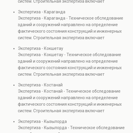
систем. Строительная экспертиза включает
проверках.
диагностику повреждений, анализ прочности
Экспертиза - Караганда
элементов и оценку эксплуатационной безопасности.
Экспертиза - Караганда - Техническое обследование
Услуга востребована при покупке недвижимости,
зданий и сооружений направлено на определение
капитальном ремонте и реконструкции объектов, а
фактического состояния конструкций и инженерных
также при судебных разбирательствах и технических
систем. Строительная экспертиза включает
проверках.
диагностику повреждений, анализ прочности
Экспертиза - Кокшетау
элементов и оценку эксплуатационной безопасности.
Экспертиза - Кокшетау - Техническое обследование
Услуга востребована при покупке недвижимости,
зданий и сооружений направлено на определение
капитальном ремонте и реконструкции объектов, а
фактического состояния конструкций и инженерных
также при судебных разбирательствах и технических
систем. Строительная экспертиза включает
проверках.
диагностику повреждений, анализ прочности
Экспертиза - Костанай
элементов и оценку эксплуатационной безопасности.
Экспертиза - Костанай - Техническое обследование
Услуга востребована при покупке недвижимости,
зданий и сооружений направлено на определение
капитальном ремонте и реконструкции объектов, а
фактического состояния конструкций и инженерных
также при судебных разбирательствах и технических
систем. Строительная экспертиза включает
проверках.
диагностику повреждений, анализ прочности
Экспертиза - Кызылорда
элементов и оценку эксплуатационной безопасности.
Экспертиза - Кызылорда - Техническое обследование
Услуга востребована при покупке недвижимости,