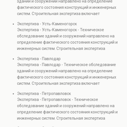
зданий и сооружений направлено на определение
капитальном ремонте и реконструкции объектов, а
фактического состояния конструкций и инженерных
также при судебных разбирательствах и технических
систем. Строительная экспертиза включает
проверках.
диагностику повреждений, анализ прочности
Экспертиза - Усть-Каменогорск
элементов и оценку эксплуатационной безопасности.
Экспертиза - Усть-Каменогорск - Техническое
Услуга востребована при покупке недвижимости,
обследование зданий и сооружений направлено на
капитальном ремонте и реконструкции объектов, а
определение фактического состояния конструкций и
также при судебных разбирательствах и технических
инженерных систем. Строительная экспертиза
проверках.
включает диагностику повреждений, анализ
Экспертиза - Павлодар
прочности элементов и оценку эксплуатационной
Экспертиза - Павлодар - Техническое обследование
безопасности. Услуга востребована при покупке
зданий и сооружений направлено на определение
недвижимости, капитальном ремонте и реконструкции
фактического состояния конструкций и инженерных
объектов, а также при судебных разбирательствах и
систем. Строительная экспертиза включает
технических проверках.
диагностику повреждений, анализ прочности
Экспертиза - Петропавловск
элементов и оценку эксплуатационной безопасности.
Экспертиза - Петропавловск - Техническое
Услуга востребована при покупке недвижимости,
обследование зданий и сооружений направлено на
капитальном ремонте и реконструкции объектов, а
определение фактического состояния конструкций и
также при судебных разбирательствах и технических
инженерных систем. Строительная экспертиза
проверках.
включает диагностику повреждений, анализ