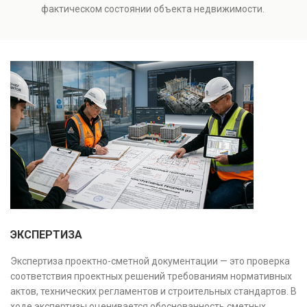
оценки рисков и судебных разбирательств.
фактическом состоянии объекта недвижимости.
Результатом является официальное техническое
Проводится анализ фундаментов, стен, перекрытий и
заключение, имеющее юридическую силу.
инженерных систем с выявлением скрытых дефектов
и нарушений. Услуга используется для проверки
качества строительства, подготовки к реконструкции,
оценки рисков и судебных разбирательств.
Результатом является официальное техническое
заключение, имеющее юридическую силу.
ЭКСПЕРТИЗА
Экспертиза проектно-сметной документации — это проверка
соответствия проектных решений требованиям нормативных
актов, технических регламентов и строительных стандартов. В
ходе экспертизы оценивается обоснованность сметных