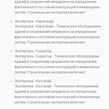
зданий и сооружений направлено на определение
капитальном ремонте и реконструкции объектов, а
фактического состояния конструкций и инженерных
также при судебных разбирательствах и технических
систем. Строительная экспертиза включает
проверках.
диагностику повреждений, анализ прочности
Экспертиза - Караганда
элементов и оценку эксплуатационной безопасности.
Экспертиза - Караганда - Техническое обследование
Услуга востребована при покупке недвижимости,
зданий и сооружений направлено на определение
капитальном ремонте и реконструкции объектов, а
фактического состояния конструкций и инженерных
также при судебных разбирательствах и технических
систем. Строительная экспертиза включает
проверках.
диагностику повреждений, анализ прочности
Экспертиза - Кокшетау
элементов и оценку эксплуатационной безопасности.
Экспертиза - Кокшетау - Техническое обследование
Услуга востребована при покупке недвижимости,
зданий и сооружений направлено на определение
капитальном ремонте и реконструкции объектов, а
фактического состояния конструкций и инженерных
также при судебных разбирательствах и технических
систем. Строительная экспертиза включает
проверках.
диагностику повреждений, анализ прочности
Экспертиза - Костанай
элементов и оценку эксплуатационной безопасности.
Экспертиза - Костанай - Техническое обследование
Услуга востребована при покупке недвижимости,
зданий и сооружений направлено на определение
капитальном ремонте и реконструкции объектов, а
фактического состояния конструкций и инженерных
также при судебных разбирательствах и технических
систем. Строительная экспертиза включает
проверках.
диагностику повреждений, анализ прочности