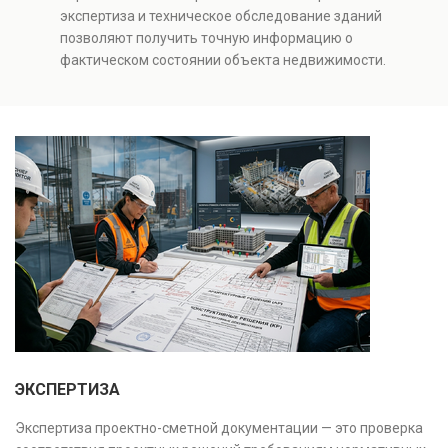
и нарушений. Услуга используется для проверки
экспертиза и техническое обследование зданий
качества строительства, подготовки к реконструкции,
позволяют получить точную информацию о
оценки рисков и судебных разбирательств.
фактическом состоянии объекта недвижимости.
Результатом является официальное техническое
Проводится анализ фундаментов, стен, перекрытий и
заключение, имеющее юридическую силу.
инженерных систем с выявлением скрытых дефектов
и нарушений. Услуга используется для проверки
качества строительства, подготовки к реконструкции,
оценки рисков и судебных разбирательств.
Результатом является официальное техническое
заключение, имеющее юридическую силу.
ЭКСПЕРТИЗА
Экспертиза проектно-сметной документации — это проверка