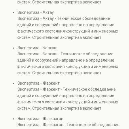
систем. Строительная экспертиза включает
проверках.
диагностику повреждений, анализ прочности
Экспертиза - Актау
элементов и оценку эксплуатационной безопасности.
Экспертиза - Актау - Техническое обследование
Услуга востребована при покупке недвижимости,
зданий и сооружений направлено на определение
капитальном ремонте и реконструкции объектов, а
фактического состояния конструкций и инженерных
также при судебных разбирательствах и технических
систем. Строительная экспертиза включает
проверках.
диагностику повреждений, анализ прочности
Экспертиза - Балхаш
элементов и оценку эксплуатационной безопасности.
Экспертиза - Балхаш - Техническое обследование
Услуга востребована при покупке недвижимости,
зданий и сооружений направлено на определение
капитальном ремонте и реконструкции объектов, а
фактического состояния конструкций и инженерных
также при судебных разбирательствах и технических
систем. Строительная экспертиза включает
проверках.
диагностику повреждений, анализ прочности
Экспертиза - Жаркент
элементов и оценку эксплуатационной безопасности.
Экспертиза - Жаркент - Техническое обследование
Услуга востребована при покупке недвижимости,
зданий и сооружений направлено на определение
капитальном ремонте и реконструкции объектов, а
фактического состояния конструкций и инженерных
также при судебных разбирательствах и технических
систем. Строительная экспертиза включает
проверках.
диагностику повреждений, анализ прочности
Экспертиза - Жезказган
элементов и оценку эксплуатационной безопасности.
Экспертиза - Жезказган - Техническое обследование
Услуга востребована при покупке недвижимости,