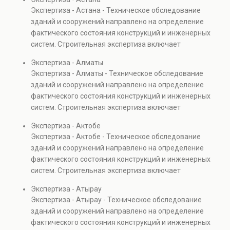
элементов и оценку эксплуатационной безопасности.
Экспертиза - Астана - Техническое обследование
Услуга востребована при покупке недвижимости,
зданий и сооружений направлено на определение
капитальном ремонте и реконструкции объектов, а
фактического состояния конструкций и инженерных
также при судебных разбирательствах и технических
систем. Строительная экспертиза включает
проверках.
диагностику повреждений, анализ прочности
Экспертиза - Алматы
элементов и оценку эксплуатационной безопасности.
Экспертиза - Алматы - Техническое обследование
Услуга востребована при покупке недвижимости,
зданий и сооружений направлено на определение
капитальном ремонте и реконструкции объектов, а
фактического состояния конструкций и инженерных
также при судебных разбирательствах и технических
систем. Строительная экспертиза включает
проверках.
диагностику повреждений, анализ прочности
Экспертиза - Актобе
элементов и оценку эксплуатационной безопасности.
Экспертиза - Актобе - Техническое обследование
Услуга востребована при покупке недвижимости,
зданий и сооружений направлено на определение
капитальном ремонте и реконструкции объектов, а
фактического состояния конструкций и инженерных
также при судебных разбирательствах и технических
систем. Строительная экспертиза включает
проверках.
диагностику повреждений, анализ прочности
Экспертиза - Атырау
элементов и оценку эксплуатационной безопасности.
Экспертиза - Атырау - Техническое обследование
Услуга востребована при покупке недвижимости,
зданий и сооружений направлено на определение
капитальном ремонте и реконструкции объектов, а
фактического состояния конструкций и инженерных
также при судебных разбирательствах и технических