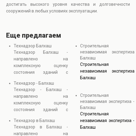
достигать высокого уровня качества и долговечности
сооружений в любых условиях эксплуатации.
Еще предлагаем
Технадзор Балхаш
Строительная
независимая экспертиза
Технадзор Балхаш -
Балхаш
направлено на
Строительная
комплексную оценку
независимая экспертиза
состояния зданий с
Балхаш
использованием
Технадзор - Балхаш
визуальных и
Технадзор - Балхаш -
инструментальных
Строительная
направлено на
методов контроля. В
независимая экспертиза -
комплексную оценку
процессе выполняется
Балхаш
состояния зданий с
оценка технического
Строительная
использованием
состояния зданий,
Технадзор в Балхаш
независимая экспертиза -
визуальных и
выявляются скрытые
Технадзор в Балхаш -
Балхаш
инструментальных
дефекты и анализируется
направлено на