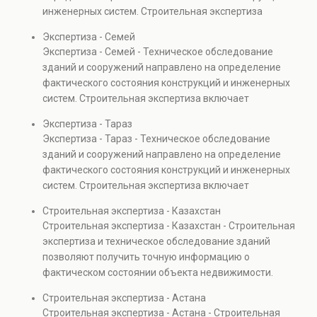
также при судебных разбирательствах и технических
инженерных систем. Строительная экспертиза
проверках.
включает диагностику повреждений, анализ
Экспертиза - Семей
прочности элементов и оценку эксплуатационной
Экспертиза - Семей - Техническое обследование
безопасности. Услуга востребована при покупке
зданий и сооружений направлено на определение
недвижимости, капитальном ремонте и реконструкции
фактического состояния конструкций и инженерных
объектов, а также при судебных разбирательствах и
систем. Строительная экспертиза включает
технических проверках.
диагностику повреждений, анализ прочности
Экспертиза - Тараз
элементов и оценку эксплуатационной безопасности.
Экспертиза - Тараз - Техническое обследование
Услуга востребована при покупке недвижимости,
зданий и сооружений направлено на определение
капитальном ремонте и реконструкции объектов, а
фактического состояния конструкций и инженерных
также при судебных разбирательствах и технических
систем. Строительная экспертиза включает
проверках.
диагностику повреждений, анализ прочности
Строительная экспертиза - Казахстан
элементов и оценку эксплуатационной безопасности.
Строительная экспертиза - Казахстан - Строительная
Услуга востребована при покупке недвижимости,
экспертиза и техническое обследование зданий
капитальном ремонте и реконструкции объектов, а
позволяют получить точную информацию о
также при судебных разбирательствах и технических
фактическом состоянии объекта недвижимости.
проверках.
Проводится анализ фундаментов, стен, перекрытий и
Строительная экспертиза - Астана
инженерных систем с выявлением скрытых дефектов
Строительная экспертиза - Астана - Строительная