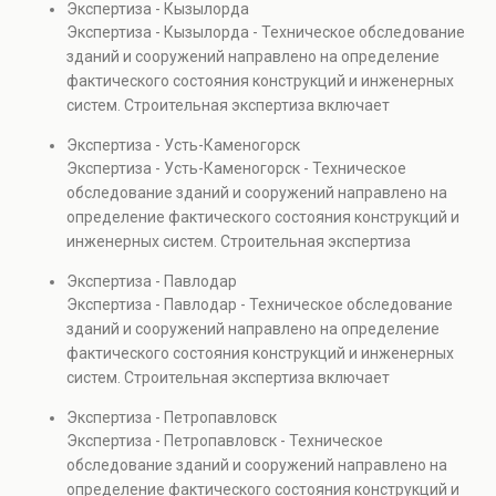
Экспертиза - Кызылорда
элементов и оценку эксплуатационной безопасности.
Экспертиза - Кызылорда - Техническое обследование
Услуга востребована при покупке недвижимости,
зданий и сооружений направлено на определение
капитальном ремонте и реконструкции объектов, а
фактического состояния конструкций и инженерных
также при судебных разбирательствах и технических
систем. Строительная экспертиза включает
проверках.
диагностику повреждений, анализ прочности
Экспертиза - Усть-Каменогорск
элементов и оценку эксплуатационной безопасности.
Экспертиза - Усть-Каменогорск - Техническое
Услуга востребована при покупке недвижимости,
обследование зданий и сооружений направлено на
капитальном ремонте и реконструкции объектов, а
определение фактического состояния конструкций и
также при судебных разбирательствах и технических
инженерных систем. Строительная экспертиза
проверках.
включает диагностику повреждений, анализ
Экспертиза - Павлодар
прочности элементов и оценку эксплуатационной
Экспертиза - Павлодар - Техническое обследование
безопасности. Услуга востребована при покупке
зданий и сооружений направлено на определение
недвижимости, капитальном ремонте и реконструкции
фактического состояния конструкций и инженерных
объектов, а также при судебных разбирательствах и
систем. Строительная экспертиза включает
технических проверках.
диагностику повреждений, анализ прочности
Экспертиза - Петропавловск
элементов и оценку эксплуатационной безопасности.
Экспертиза - Петропавловск - Техническое
Услуга востребована при покупке недвижимости,
обследование зданий и сооружений направлено на
капитальном ремонте и реконструкции объектов, а
определение фактического состояния конструкций и