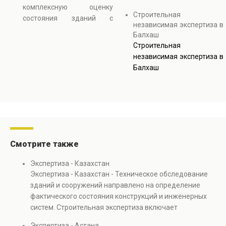
методов контроля. В
прочность конструкций.
комплексную оценку
процессе выполняется
Строительная
Услуга необходима при
состояния зданий с
оценка технического
независимая экспертиза в
реконструкции, ремонте и
использованием
состояния зданий,
Балхаш
эксплуатации объектов
визуальных и
выявляются скрытые
Строительная
недвижимости.
инструментальных
дефекты и анализируется
независимая экспертиза в
методов контроля. В
прочность конструкций.
Балхаш
процессе выполняется
Услуга необходима при
оценка технического
реконструкции, ремонте и
состояния зданий,
эксплуатации объектов
выявляются скрытые
недвижимости.
дефекты и анализируется
прочность конструкций.
Услуга необходима при
Смотрите также
реконструкции, ремонте и
эксплуатации объектов
Экспертиза - Казахстан
недвижимости.
Экспертиза - Казахстан - Техническое обследование
зданий и сооружений направлено на определение
фактического состояния конструкций и инженерных
систем. Строительная экспертиза включает
диагностику повреждений, анализ прочности
Экспертиза - Астана