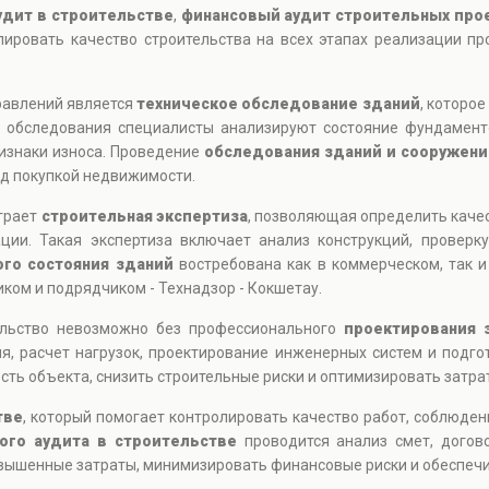
удит в строительстве
,
финансовый аудит строительных про
олировать качество строительства на всех этапах реализации п
.
равлений является
техническое обследование зданий
, которо
е обследования специалисты анализируют состояние фундаменто
изнаки износа. Проведение
обследования зданий и сооружени
ед покупкой недвижимости.
играет
строительная экспертиза
, позволяющая определить каче
ции. Такая экспертиза включает анализ конструкций, проверк
ого состояния зданий
востребована как в коммерческом, так и
ком и подрядчиком - Технадзор - Кокшетау.
ельство невозможно без профессионального
проектирования 
, расчет нагрузок, проектирование инженерных систем и подго
ть объекта, снизить строительные риски и оптимизировать затра
тве
, который помогает контролировать качество работ, соблюден
ого аудита в строительстве
проводится анализ смет, догов
вышенные затраты, минимизировать финансовые риски и обеспечи