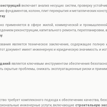
конструкций
включает анализ несущих систем, проверку устойчи
ию фундаментов, колонн, плит перекрытия и металлических конст
тау
.
око применяется в сфере жилой, коммерческой и промышленно
дением реконструкции, капитального ремонта, перепланировки, а
ау
.
ования является техническое заключение, содержащее полную 
тот документ имеет инженерную и юридическую значимость и исп
зданий
является ключевым инструментом обеспечения безопаснос
ть скрытые проблемы, снижать эксплуатационные риски и приним
ство требует комплексного подхода к обеспечению качества, без
ссиональные инженерные услуги, включающие
строительную эк