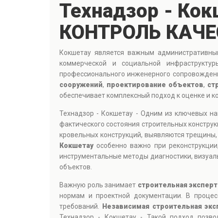
Технадзор - Ко
КОНТРОЛЬ КАЧЕ
Кокшетау является важным административным
коммерческой и социальной инфраструктур
профессионального инженерного сопровождени
сооружений
,
проектирование объектов
,
ст
обеспечивает комплексный подход к оценке и к
Технадзор - Кокшетау - Одним из ключевых н
фактического состояния строительных конструк
кровельных конструкций, выявляются трещины, 
Кокшетау
особенно важно при реконструкции,
инструментальные методы диагностики, визуал
объектов.
Важную роль занимает
строительная эксперт
нормам и проектной документации. В процес
требований.
Независимая строительная экс
Технадзор - Кокшетау - Такой подход позв