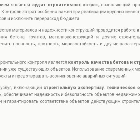
нием является
аудит строительных затрат
, позволяющий про
 Контроль затрат особенно важен при реализации крупных инвес
ов и исключить перерасход бюджета.
чества материалов и надежности конструкций проводится работа
и
ния бетона, грунтов, металлоконструкций и других строите
лить прочность, плотность, морозостойкость и другие характе
троительного контроля является
контроль качества бетона и с
овании уже существующих объектов. Использование современных 
екты и предотвращать возникновение аварийных ситуаций.
 услуг, включающий
строительную экспертизу
,
техническое 
, обеспечивает надежность и безопасность объектов недвижимос
ки и гарантировать соответствие объектов действующим строите