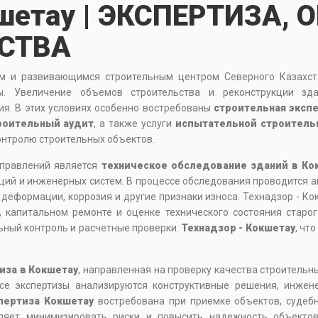
кшетау | ЭКСПЕРТИЗА,
СТВА
 и развивающимся строительным центром Северного Казахста
ы. Увеличение объемов строительства и реконструкции зда
я. В этих условиях особенно востребованы
строительная эксп
роительный аудит
, а также услуги
испытательной строитель
онтролю строительных объектов.
аправлений является
техническое обследование зданий в Ко
ций и инженерных систем. В процессе обследования проводится а
деформации, коррозия и другие признаки износа. Технадзор - Ко
 капитальном ремонте и оценке технического состояния старо
ьный контроль и расчетные проверки.
Технадзор - Кокшетау
, чт
иза в Кокшетау
, направленная на проверку качества строительн
се экспертизы анализируются конструктивные решения, инжен
пертиза Кокшетау
востребована при приемке объектов, судебн
оляет минимизировать риски и повысить надежность объекто