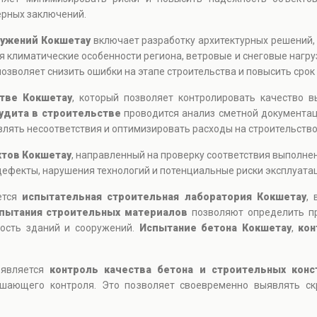
ерных заключений.
ружений Кокшетау
включает разработку архитектурных решений,
 климатические особенности региона, ветровые и снеговые нагру
озволяет снизить ошибки на этапе строительства и повысить срок
стве Кокшетау
, который позволяет контролировать качество в
удита в строительстве
проводится анализ сметной документац
лять несоответствия и оптимизировать расходы на строительство
ктов Кокшетау
, направленный на проверку соответствия выполн
дефекты, нарушения технологий и потенциальные риски эксплуата
ется
испытательная строительная лаборатория Кокшетау
,
пытания строительных материалов
позволяют определить про
ость зданий и сооружений.
Испытание бетона Кокшетау
,
кон
 является
контроль качества бетона и строительных конс
ушающего контроля. Это позволяет своевременно выявлять ск