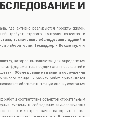
 ОБСЛЕДОВАНИЕ И
на, где активно реализуются проекты жилой,
ний требует строгого контроля качества и
ертиза
,
техническое обследование зданий и
ной лаборатории
.
Технадзор - Кокшетау
, что
кшетау
, которое выполняется для определения
нализ фундаментов, несущих стен, перекрытий и
кшетау -
Обследование зданий и сооружений
го жилого фонда. В рамках работ применяются
о позволяет обеспечить точную оценку состояния
ых работ и соответствие объектов строительным
ерные системы и соблюдение технологических
ых спорах и контроле качества строительства.
в недвижимости.
Технадзор - Кокшетау
, что