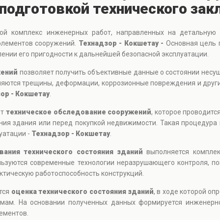
подготовкой технического зак
й комплекс инженерных работ, направленных на детальную о
 элементов сооружений.
Технадзор - Кокшетау -
Основная цель 
лении его пригодности к дальнейшей безопасной эксплуатации.
жений
позволяет получить объективные данные о состоянии несущ
вляются трещины, деформации, коррозионные повреждения и други
ор - Кокшетау
.
ет
техническое обследование сооружений
, которое проводитс
ния здания или перед покупкой недвижимости. Такая процедура 
уатации -
Технадзор - Кокшетау
.
вания технического состояния зданий
выполняется комплек
льзуются современные технологии неразрушающего контроля, п
ктическую работоспособность конструкций.
тся
оценка технического состояния зданий
, в ходе которой о
ормам. На основании полученных данных формируется инженерн
ементов.