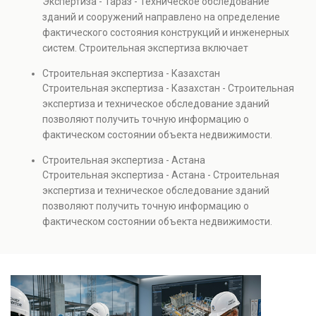
Экспертиза - Тараз - Техническое обследование
Услуга востребована при покупке недвижимости,
зданий и сооружений направлено на определение
капитальном ремонте и реконструкции объектов, а
фактического состояния конструкций и инженерных
также при судебных разбирательствах и технических
систем. Строительная экспертиза включает
проверках.
диагностику повреждений, анализ прочности
Строительная экспертиза - Казахстан
элементов и оценку эксплуатационной безопасности.
Строительная экспертиза - Казахстан - Строительная
Услуга востребована при покупке недвижимости,
экспертиза и техническое обследование зданий
капитальном ремонте и реконструкции объектов, а
позволяют получить точную информацию о
также при судебных разбирательствах и технических
фактическом состоянии объекта недвижимости.
проверках.
Проводится анализ фундаментов, стен, перекрытий и
Строительная экспертиза - Астана
инженерных систем с выявлением скрытых дефектов
Строительная экспертиза - Астана - Строительная
и нарушений. Услуга используется для проверки
экспертиза и техническое обследование зданий
качества строительства, подготовки к реконструкции,
позволяют получить точную информацию о
оценки рисков и судебных разбирательств.
фактическом состоянии объекта недвижимости.
Результатом является официальное техническое
Проводится анализ фундаментов, стен, перекрытий и
заключение, имеющее юридическую силу.
инженерных систем с выявлением скрытых дефектов
и нарушений. Услуга используется для проверки
качества строительства, подготовки к реконструкции,
оценки рисков и судебных разбирательств.
Результатом является официальное техническое