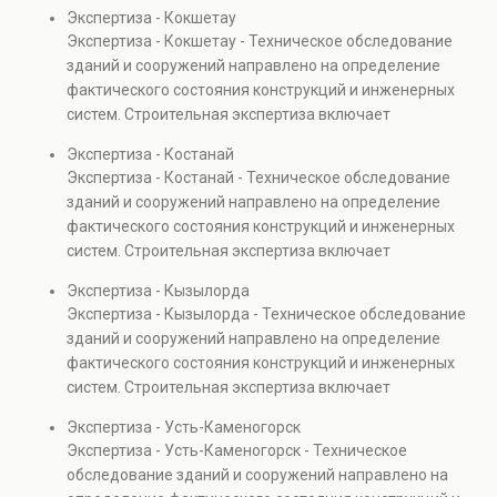
диагностику повреждений, анализ прочности
Экспертиза - Кокшетау
элементов и оценку эксплуатационной безопасности.
Экспертиза - Кокшетау - Техническое обследование
Услуга востребована при покупке недвижимости,
зданий и сооружений направлено на определение
капитальном ремонте и реконструкции объектов, а
фактического состояния конструкций и инженерных
также при судебных разбирательствах и технических
систем. Строительная экспертиза включает
проверках.
диагностику повреждений, анализ прочности
Экспертиза - Костанай
элементов и оценку эксплуатационной безопасности.
Экспертиза - Костанай - Техническое обследование
Услуга востребована при покупке недвижимости,
зданий и сооружений направлено на определение
капитальном ремонте и реконструкции объектов, а
фактического состояния конструкций и инженерных
также при судебных разбирательствах и технических
систем. Строительная экспертиза включает
проверках.
диагностику повреждений, анализ прочности
Экспертиза - Кызылорда
элементов и оценку эксплуатационной безопасности.
Экспертиза - Кызылорда - Техническое обследование
Услуга востребована при покупке недвижимости,
зданий и сооружений направлено на определение
капитальном ремонте и реконструкции объектов, а
фактического состояния конструкций и инженерных
также при судебных разбирательствах и технических
систем. Строительная экспертиза включает
проверках.
диагностику повреждений, анализ прочности
Экспертиза - Усть-Каменогорск
элементов и оценку эксплуатационной безопасности.
Экспертиза - Усть-Каменогорск - Техническое
Услуга востребована при покупке недвижимости,
обследование зданий и сооружений направлено на
капитальном ремонте и реконструкции объектов, а