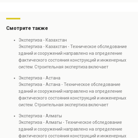
эксплуатации объектов
выявляются скрытые
недвижимости.
дефекты и анализируется
прочность конструкций.
Услуга необходима при
Смотрите также
реконструкции, ремонте и
эксплуатации объектов
Экспертиза - Казахстан
недвижимости.
Экспертиза - Казахстан - Техническое обследование
зданий и сооружений направлено на определение
фактического состояния конструкций и инженерных
систем. Строительная экспертиза включает
диагностику повреждений, анализ прочности
Экспертиза - Астана
элементов и оценку эксплуатационной безопасности.
Экспертиза - Астана - Техническое обследование
Услуга востребована при покупке недвижимости,
зданий и сооружений направлено на определение
капитальном ремонте и реконструкции объектов, а
фактического состояния конструкций и инженерных
также при судебных разбирательствах и технических
систем. Строительная экспертиза включает
проверках.
диагностику повреждений, анализ прочности
Экспертиза - Алматы
элементов и оценку эксплуатационной безопасности.
Экспертиза - Алматы - Техническое обследование
Услуга востребована при покупке недвижимости,
зданий и сооружений направлено на определение
капитальном ремонте и реконструкции объектов, а
фактического состояния конструкций и инженерных