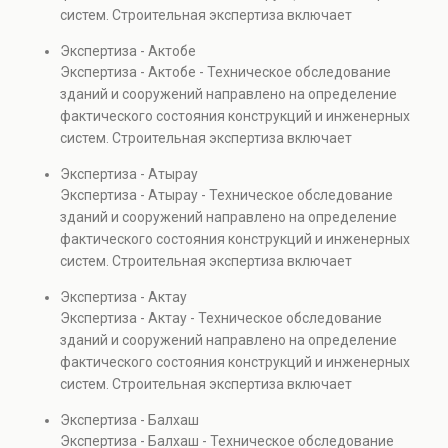
также при судебных разбирательствах и технических
систем. Строительная экспертиза включает
проверках.
диагностику повреждений, анализ прочности
Экспертиза - Актобе
элементов и оценку эксплуатационной безопасности.
Экспертиза - Актобе - Техническое обследование
Услуга востребована при покупке недвижимости,
зданий и сооружений направлено на определение
капитальном ремонте и реконструкции объектов, а
фактического состояния конструкций и инженерных
также при судебных разбирательствах и технических
систем. Строительная экспертиза включает
проверках.
диагностику повреждений, анализ прочности
Экспертиза - Атырау
элементов и оценку эксплуатационной безопасности.
Экспертиза - Атырау - Техническое обследование
Услуга востребована при покупке недвижимости,
зданий и сооружений направлено на определение
капитальном ремонте и реконструкции объектов, а
фактического состояния конструкций и инженерных
также при судебных разбирательствах и технических
систем. Строительная экспертиза включает
проверках.
диагностику повреждений, анализ прочности
Экспертиза - Актау
элементов и оценку эксплуатационной безопасности.
Экспертиза - Актау - Техническое обследование
Услуга востребована при покупке недвижимости,
зданий и сооружений направлено на определение
капитальном ремонте и реконструкции объектов, а
фактического состояния конструкций и инженерных
также при судебных разбирательствах и технических
систем. Строительная экспертиза включает
проверках.
диагностику повреждений, анализ прочности
Экспертиза - Балхаш
элементов и оценку эксплуатационной безопасности.
Экспертиза - Балхаш - Техническое обследование