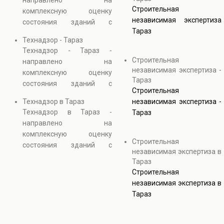
направлено на
Строительная
комплексную оценку
независимая экспертиза
состояния зданий с
Тараз
использованием
Технадзор - Тараз
визуальных и
Технадзор - Тараз -
инструментальных
Строительная
направлено на
методов контроля. В
независимая экспертиза -
комплексную оценку
процессе выполняется
Тараз
состояния зданий с
оценка технического
Строительная
использованием
состояния зданий,
Технадзор в Тараз
независимая экспертиза -
визуальных и
выявляются скрытые
Технадзор в Тараз -
Тараз
инструментальных
дефекты и анализируется
направлено на
методов контроля. В
прочность конструкций.
комплексную оценку
процессе выполняется
Строительная
Услуга необходима при
состояния зданий с
оценка технического
независимая экспертиза в
реконструкции, ремонте и
использованием
состояния зданий,
Тараз
эксплуатации объектов
визуальных и
выявляются скрытые
Строительная
недвижимости.
инструментальных
дефекты и анализируется
независимая экспертиза в
методов контроля. В
прочность конструкций.
Тараз
процессе выполняется
Услуга необходима при
оценка технического
реконструкции, ремонте и
состояния зданий,