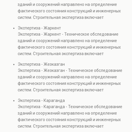
Услуга востребована при покупке недвижимости,
зданий и сооружений направлено на определение
капитальном ремонте и реконструкции объектов, а
фактического состояния конструкций и инженерных
также при судебных разбирательствах и технических
систем. Строительная экспертиза включает
проверках.
диагностику повреждений, анализ прочности
Экспертиза - Жаркент
элементов и оценку эксплуатационной безопасности.
Экспертиза - Жаркент - Техническое обследование
Услуга востребована при покупке недвижимости,
зданий и сооружений направлено на определение
капитальном ремонте и реконструкции объектов, а
фактического состояния конструкций и инженерных
также при судебных разбирательствах и технических
систем. Строительная экспертиза включает
проверках.
диагностику повреждений, анализ прочности
Экспертиза - Жезказган
элементов и оценку эксплуатационной безопасности.
Экспертиза - Жезказган - Техническое обследование
Услуга востребована при покупке недвижимости,
зданий и сооружений направлено на определение
капитальном ремонте и реконструкции объектов, а
фактического состояния конструкций и инженерных
также при судебных разбирательствах и технических
систем. Строительная экспертиза включает
проверках.
диагностику повреждений, анализ прочности
Экспертиза - Караганда
элементов и оценку эксплуатационной безопасности.
Экспертиза - Караганда - Техническое обследование
Услуга востребована при покупке недвижимости,
зданий и сооружений направлено на определение
капитальном ремонте и реконструкции объектов, а
фактического состояния конструкций и инженерных
также при судебных разбирательствах и технических
систем. Строительная экспертиза включает
проверках.