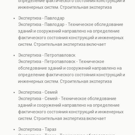
определение фактического состояния конструкций и
также при судебных разбирательствах и технических
инженерных систем. Строительная экспертиза
проверках.
включает диагностику повреждений, анализ
Экспертиза - Павлодар
прочности элементов и оценку эксплуатационной
Экспертиза - Павлодар - Техническое обследование
безопасности. Услуга востребована при покупке
зданий и сооружений направлено на определение
недвижимости, капитальном ремонте и реконструкции
фактического состояния конструкций и инженерных
объектов, а также при судебных разбирательствах и
систем. Строительная экспертиза включает
технических проверках.
диагностику повреждений, анализ прочности
Экспертиза - Петропавловск
элементов и оценку эксплуатационной безопасности.
Экспертиза - Петропавловск - Техническое
Услуга востребована при покупке недвижимости,
обследование зданий и сооружений направлено на
капитальном ремонте и реконструкции объектов, а
определение фактического состояния конструкций и
также при судебных разбирательствах и технических
инженерных систем. Строительная экспертиза
проверках.
включает диагностику повреждений, анализ
Экспертиза - Семей
прочности элементов и оценку эксплуатационной
Экспертиза - Семей - Техническое обследование
безопасности. Услуга востребована при покупке
зданий и сооружений направлено на определение
недвижимости, капитальном ремонте и реконструкции
фактического состояния конструкций и инженерных
объектов, а также при судебных разбирательствах и
систем. Строительная экспертиза включает
технических проверках.
диагностику повреждений, анализ прочности
Экспертиза - Тараз
элементов и оценку эксплуатационной безопасности.