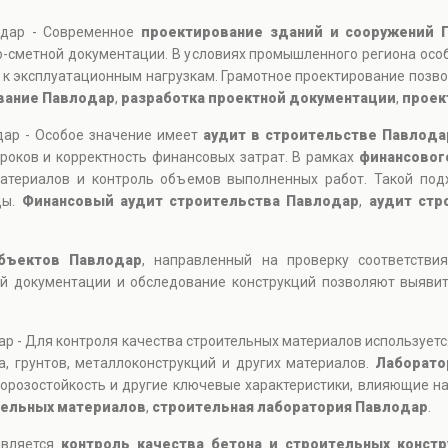
одар - Современное
проектирование зданий и сооружений 
-сметной документации. В условиях промышленного региона особ
к эксплуатационным нагрузкам. Грамотное проектирование позво
вание Павлодар
,
разработка проектной документации
,
проек
дар - Особое значение имеет
аудит в строительстве Павлода
роков и корректность финансовых затрат. В рамках
финансовог
атериалов и контроль объемов выполненных работ. Такой под
ды.
Финансовый аудит строительства Павлодар
,
аудит стр
бъектов Павлодар
, направленный на проверку соответств
й документации и обследование конструкций позволяют выяви
р - Для контроля качества строительных материалов использует
, грунтов, металлоконструкций и других материалов.
Лаборато
морозостойкость и другие ключевые характеристики, влияющие н
тельных материалов
,
строительная лаборатория Павлодар
.
является
контроль качества бетона и строительных констр