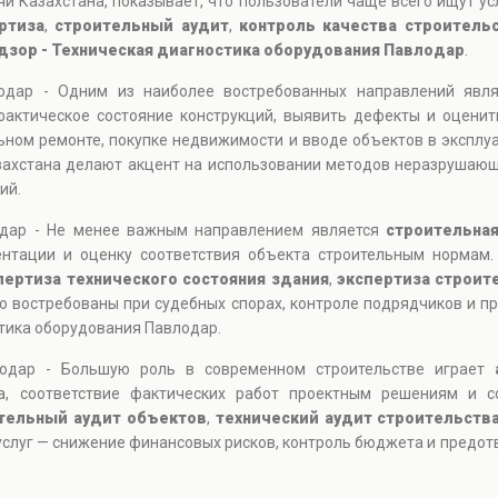
и Казахстана, показывает, что пользователи чаще всего ищут ус
ртиза
,
строительный аудит
,
контроль качества строитель
дзор - Техническая диагностика оборудования Павлодар
.
лодар - Одним из наиболее востребованных направлений явл
фактическое состояние конструкций, выявить дефекты и оценит
льном ремонте, покупке недвижимости и вводе объектов в эксплу
ахстана делают акцент на использовании методов неразрушающе
ий.
одар - Не менее важным направлением является
строительная
ентации и оценку соответствия объекта строительным нормам.
пертиза технического состояния здания
,
экспертиза строит
нно востребованы при судебных спорах, контроле подрядчиков и п
тика оборудования Павлодар.
лодар - Большую роль в современном строительстве играет
та, соответствие фактических работ проектным решениям и с
тельный аудит объектов
,
технический аудит строительств
 услуг — снижение финансовых рисков, контроль бюджета и предо