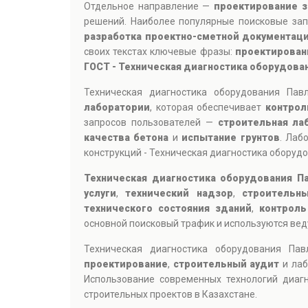
Отдельное направление —
проектирование з
решений. Наиболее популярные поисковые за
разработка проектно-сметной документац
своих текстах ключевые фразы:
проектирован
ГОСТ - Техническая диагностика оборудова
Техническая диагностика оборудования Па
лаборатории
, которая обеспечивает
контрол
запросов пользователей —
строительная ла
качества бетона
и
испытание грунтов
. Лаб
конструкций - Техническая диагностика оборуд
Техническая диагностика оборудования П
услуги
,
технический надзор
,
строительн
технического состояния зданий
,
контроль
основной поисковый трафик и используются вед
Техническая диагностика оборудования П
проектирование
,
строительный аудит
и лаб
Использование современных технологий диагн
строительных проектов в Казахстане.