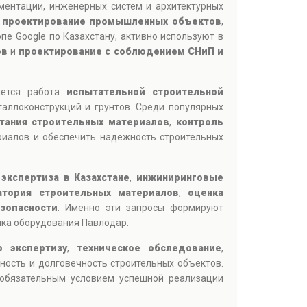
ментации, инженерных систем и архитектурных
,
проектирование промышленных объектов
,
пе Google по Казахстану, активно используют в
ов
и
проектирование с соблюдением СНиП и
яется работа
испытательной строительной
таллоконструкций и грунтов. Среди популярных
тания строительных материалов
,
контроль
риалов и обеспечить надежность строительных
 экспертиза в Казахстане
,
инжиниринговые
атория строительных материалов
,
оценка
зопасности
. Именно эти запросы формируют
ика оборудования Павлодар.
ю экспертизу
,
техническое обследование
,
ность и долговечность строительных объектов.
я обязательным условием успешной реализации