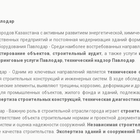
влодар
одов Казахстана с активным развитием энергетической, химичес
дственных предприятий и постоянная модернизация зданий фор
оборудования Павлодар - Среди наиболее востребованных направ
ктирование объектов
,
строительный аудит
, а также услуги
ринговые услуги Павлодар
,
технический надзор Павлодар
.
одар - Одним из ключевых направлений является
техническое 
я строительных конструкций и инженерных систем. В ходе обсл
ческие элементы, выявляют трещины, коррозию, деформации и др
ля промышленных объектов, жилого фонда и зданий, подлежащ
пертиза строительных конструкций
,
техническая диагностик
ар - Важную роль в строительной отрасли города играет
строите
тветствие объекта строительным нормам и проектной документа
истем и оценка надежности сооружений.
Независимая строител
е качества строительства.
Экспертиза зданий и сооружений 