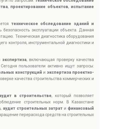
луги по запросам:
техническое обследование
ства
,
проектирование объектов
,
испытание
яется
техническое обследование зданий и
ь безопасность эксплуатации объекта. Данная
атацию. Техническая диагностика оборудования
го контроля, инструментальной диагностики и
 экспертиза
, включающая проверку качества
 Сегодня пользователи активно ищут запросы:
ельных конструкций
и
экспертиза проектно-
роверке качества строительства коммерческих и
аудит в строительстве
, который позволяет
облюдение строительных норм. В Казахстане
а
,
аудит строительных затрат
и
финансовый
твращение перерасхода средств на строительных