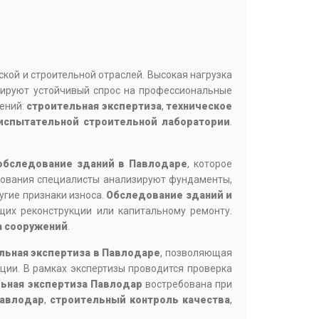
кой и строительной отраслей. Высокая нагрузка
мируют устойчивый спрос на профессиональные
лений:
строительная экспертиза
,
техническое
испытательной строительной лаборатории
.
обследование зданий в Павлодаре
, которое
едования специалисты анализируют фундаменты,
угие признаки износа.
Обследование зданий и
их реконструкции или капитальному ремонту.
а сооружений
.
льная экспертиза в Павлодаре
, позволяющая
ции. В рамках экспертизы проводится проверка
ьная экспертиза Павлодар
востребована при
Павлодар
,
строительный контроль качества
,