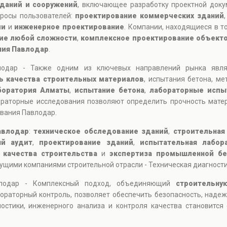
даний и сооружений
, включающее разработку проектной доку
просы пользователей:
проектирование коммерческих зданий
ии
и
инженерное проектирование
. Компании, находящиеся в то
ие любой сложности
,
комплексное проектирование объект
ния Павлодар
.
влодар - Также одним из ключевых направлений рынка явл
ь качества строительных материалов
, испытания бетона, ме
боратория Алматы
,
испытание бетона
,
лабораторные испы
ораторные исследования позволяют определить прочность мате
ования Павлодар.
авлодар
:
техническое обследование зданий
,
строительная
ый аудит
,
проектирование зданий
,
испытательная лабор
 качества строительства
и
экспертиза промышленной бе
ущими компаниями строительной отрасли - Техническая диагност
авлодар - Комплексный подход, объединяющий
строительну
ораторный контроль, позволяет обеспечить безопасность, надеж
остики, инженерного анализа и контроля качества становитс