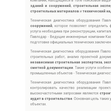
компаний, находящихся в топе поисковой выдач
зданий и сооружений
,
строительная экспе
строительных материалов
и
технический на
Техническая диагностика оборудования Пав
сооружений
, которое позволяет определить 
услуга необходима при реконструкции, капита
Павлодар - Ведущие инженерные компании Каз
подготовке официальных технических заключен
Техническая диагностика оборудования Павл
строительных работ, анализ проектной докум
независимая строительная экспертиза
,
экс
сметной документации
. Такие услуги особе
промышленных объектов - Техническая диагнос
Техническая диагностика оборудования Пав
контролировать качество реализации проек
высокочастотными запросами являются
строи
аудит в строительстве
. Основная цель таких
объектах.