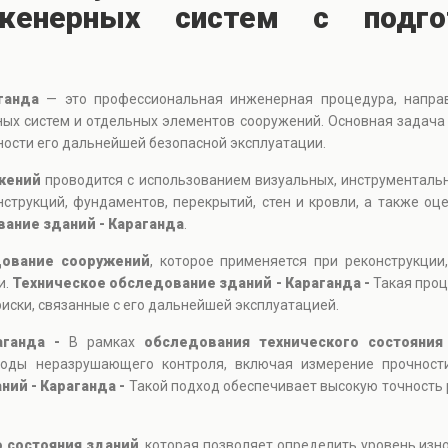
енерных систем с подгот
ганда
— это профессиональная инженерная процедура, направ
ных систем и отдельных элементов сооружений. Основная задача
ости его дальнейшей безопасной эксплуатации.
жений
проводится с использованием визуальных, инструментальн
струкций, фундаментов, перекрытий, стен и кровли, а также оц
ание зданий - Караганда
.
дование сооружений
, которое применяется при реконструкции
и.
Техническое обследование зданий - Караганда -
Такая про
иски, связанные с его дальнейшей эксплуатацией.
аганда -
В рамках
обследования технического состояния
тоды неразрушающего контроля, включая измерение прочност
ний - Караганда -
Такой подход обеспечивает высокую точность 
о состояния зданий
, которая позволяет определить уровень изн