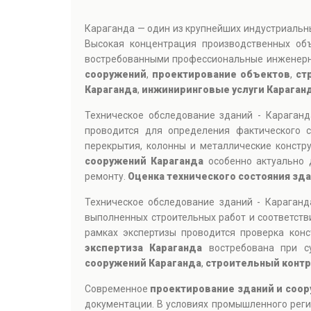
Караганда — один из крупнейших индустриальн
Высокая концентрация производственных об
востребованными профессиональные инженерн
сооружений
,
проектирование объектов
,
ст
Караганда
,
инжиниринговые услуги Караган
Техническое обследование зданий - Караган
проводится для определения фактического с
перекрытия, колонны и металлические констр
сооружений Караганда
особенно актуально 
ремонту.
Оценка технического состояния зд
Техническое обследование зданий - Караган
выполненных строительных работ и соответств
рамках экспертизы проводится проверка кон
экспертиза Караганда
востребована при су
сооружений Караганда
,
строительный контр
Современное
проектирование зданий и соор
документации. В условиях промышленного реги