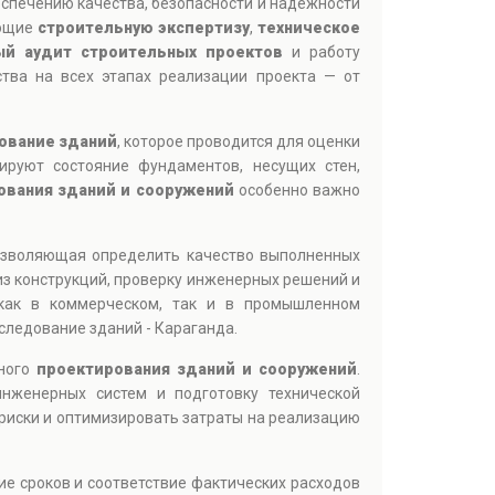
еспечению качества, безопасности и надежности
ающие
строительную экспертизу
,
техническое
ый аудит строительных проектов
и работу
ства на всех этапах реализации проекта — от
ование зданий
, которое проводится для оценки
ируют состояние фундаментов, несущих стен,
ования зданий и сооружений
особенно важно
озволяющая определить качество выполненных
из конструкций, проверку инженерных решений и
как в коммерческом, так и в промышленном
следование зданий - Караганда.
ьного
проектирования зданий и сооружений
.
инженерных систем и подготовку технической
риски и оптимизировать затраты на реализацию
ие сроков и соответствие фактических расходов