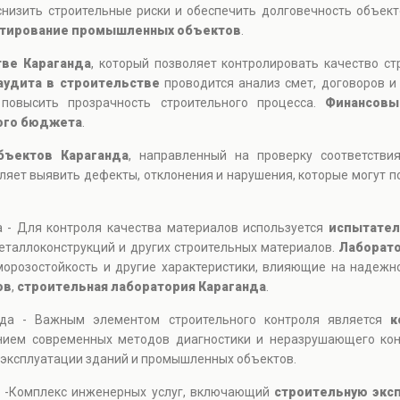
снизить строительные риски и обеспечить долговечность объек
тирование промышленных объектов
.
тве Караганда
, который позволяет контролировать качество ст
аудита в строительстве
проводится анализ смет, договоров и
повысить прозрачность строительного процесса.
Финансовы
ого бюджета
.
бъектов Караганда
, направленный на проверку соответств
яет выявить дефекты, отклонения и нарушения, которые могут п
а - Для контроля качества материалов используется
испытател
еталлоконструкций и других строительных материалов.
Лаборато
морозостойкость и другие характеристики, влияющие на надежн
ов
,
строительная лаборатория Караганда
.
нда - Важным элементом строительного контроля является
к
ением современных методов диагностики и неразрушающего кон
 эксплуатации зданий и промышленных объектов.
а -Комплекс инженерных услуг, включающий
строительную экс