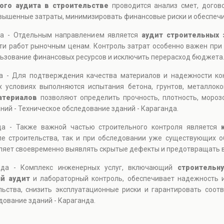
ого аудита в строительстве
проводится анализ смет, догов
вышенные затраты, минимизировать финансовые риски и обеспечи
да - Отдельным направлением является
аудит строительных 
ти работ рыночным ценам. Контроль затрат особенно важен при
ьзование финансовых ресурсов и исключить перерасход бюджета
да - Для подтверждения качества материалов и надежности ко
х условиях выполняются испытания бетона, грунтов, металлоко
атериалов
позволяют определить прочность, плотность, морозо
ний - Техническое обследование зданий - Караганда.
да - Также важной частью строительного контроля является
апе строительства, так и при обследовании уже существующих 
ляет своевременно выявлять скрытые дефекты и предотвращать 
анда - Комплекс инженерных услуг, включающий
строительн
й аудит
и лабораторный контроль, обеспечивает надежность и
льства, снизить эксплуатационные риски и гарантировать соо
дование зданий - Караганда.