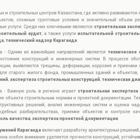
ых и строительных центров Казахстана, где активно развиваются
ъектов, сложные грунтовые условия и значительный объем ре
ые услуги. Среди них ключевыми являются
строительная эксп
роительный аудит
, а также услуги
испытательной строитель
да
,
технический надзор Караганда
.
да - Одним из важнейших направлений является
техническое 
остояния конструкций и инженерных систем. В процессе обс
укции, выявляются трещины, деформации, коррозия и признаки 
для старого жилого фонда, промышленных зданий и объектов,
аний
,
экспертиза строительных конструкций
,
техническая ди
да - Важную роль в регионе играет
строительная экспертиза
ие объекта строительным нормам и проектной документации. Тех
структивных решений, анализ инженерных систем и оценка на
дебных разбирательствах, приемке объектов и контроле кач
оль качества
,
экспертиза проектной документации
.
ужений Караганда
включает разработку архитектурных решений
она особое внимание уделяется прочности конструкций, устойчи