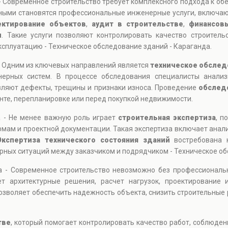
- Современное строительство требует комплексного подхода к об
анными становятся профессиональные инженерные услуги, включ
ектирование объектов
,
аудит в строительстве
,
финансов
и
. Такие услуги позволяют контролировать качество строитель
ксплуатацию - Техническое обследование зданий - Караганда.
- Одним из ключевых направлений является
техническое обслед
нерных систем. В процессе обследования специалисты анализ
вляют дефекты, трещины и признаки износа. Проведение
обслед
нте, перепланировке или перед покупкой недвижимости.
а - Не менее важную роль играет
строительная экспертиза
, п
рмам и проектной документации. Такая экспертиза включает анал
Экспертиза технического состояния зданий
востребована 
орных ситуаций между заказчиком и подрядчиком - Техническое об
а - Современное строительство невозможно без профессионал
т архитектурные решения, расчет нагрузок, проектирование 
озволяет обеспечить надежность объекта, снизить строительные 
тве
, который помогает контролировать качество работ, соблюден