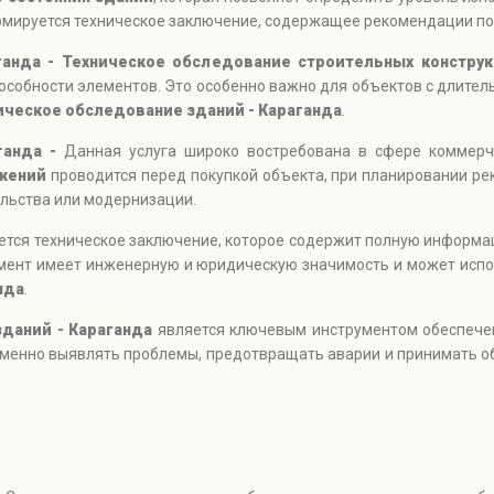
мируется техническое заключение, содержащее рекомендации по 
ганда - Техническое обследование строительных констру
пособности элементов. Это особенно важно для объектов с длител
ическое обследование зданий - Караганда
.
ганда -
Данная услуга широко востребована в сфере коммерч
жений
проводится перед покупкой объекта, при планировании рек
ельства или модернизации.
тся техническое заключение, которое содержит полную информа
умент имеет инженерную и юридическую значимость и может испол
нда
.
даний - Караганда
является ключевым инструментом обеспечен
еменно выявлять проблемы, предотвращать аварии и принимать о