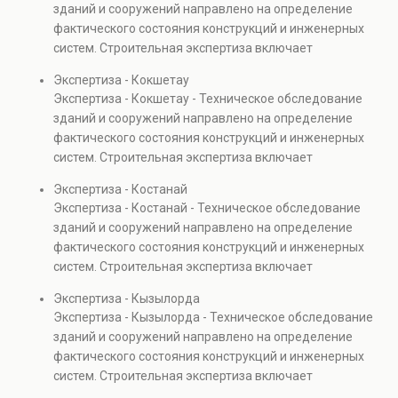
зданий и сооружений направлено на определение
капитальном ремонте и реконструкции объектов, а
фактического состояния конструкций и инженерных
также при судебных разбирательствах и технических
систем. Строительная экспертиза включает
проверках.
диагностику повреждений, анализ прочности
Экспертиза - Кокшетау
элементов и оценку эксплуатационной безопасности.
Экспертиза - Кокшетау - Техническое обследование
Услуга востребована при покупке недвижимости,
зданий и сооружений направлено на определение
капитальном ремонте и реконструкции объектов, а
фактического состояния конструкций и инженерных
также при судебных разбирательствах и технических
систем. Строительная экспертиза включает
проверках.
диагностику повреждений, анализ прочности
Экспертиза - Костанай
элементов и оценку эксплуатационной безопасности.
Экспертиза - Костанай - Техническое обследование
Услуга востребована при покупке недвижимости,
зданий и сооружений направлено на определение
капитальном ремонте и реконструкции объектов, а
фактического состояния конструкций и инженерных
также при судебных разбирательствах и технических
систем. Строительная экспертиза включает
проверках.
диагностику повреждений, анализ прочности
Экспертиза - Кызылорда
элементов и оценку эксплуатационной безопасности.
Экспертиза - Кызылорда - Техническое обследование
Услуга востребована при покупке недвижимости,
зданий и сооружений направлено на определение
капитальном ремонте и реконструкции объектов, а
фактического состояния конструкций и инженерных
также при судебных разбирательствах и технических
систем. Строительная экспертиза включает
проверках.
диагностику повреждений, анализ прочности