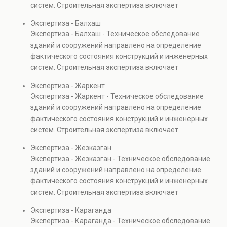
систем. Строительная экспертиза включает
проверках.
диагностику повреждений, анализ прочности
Экспертиза - Балхаш
элементов и оценку эксплуатационной безопасности.
Экспертиза - Балхаш - Техническое обследование
Услуга востребована при покупке недвижимости,
зданий и сооружений направлено на определение
капитальном ремонте и реконструкции объектов, а
фактического состояния конструкций и инженерных
также при судебных разбирательствах и технических
систем. Строительная экспертиза включает
проверках.
диагностику повреждений, анализ прочности
Экспертиза - Жаркент
элементов и оценку эксплуатационной безопасности.
Экспертиза - Жаркент - Техническое обследование
Услуга востребована при покупке недвижимости,
зданий и сооружений направлено на определение
капитальном ремонте и реконструкции объектов, а
фактического состояния конструкций и инженерных
также при судебных разбирательствах и технических
систем. Строительная экспертиза включает
проверках.
диагностику повреждений, анализ прочности
Экспертиза - Жезказган
элементов и оценку эксплуатационной безопасности.
Экспертиза - Жезказган - Техническое обследование
Услуга востребована при покупке недвижимости,
зданий и сооружений направлено на определение
капитальном ремонте и реконструкции объектов, а
фактического состояния конструкций и инженерных
также при судебных разбирательствах и технических
систем. Строительная экспертиза включает
проверках.
диагностику повреждений, анализ прочности
Экспертиза - Караганда
элементов и оценку эксплуатационной безопасности.
Экспертиза - Караганда - Техническое обследование
Услуга востребована при покупке недвижимости,