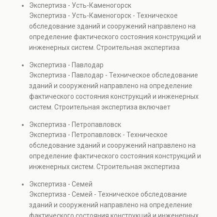
Экспертиза - Усть-Каменогорск
элементов и оценку эксплуатационной безопасности.
Экспертиза - Усть-Каменогорск - Техническое
Услуга востребована при покупке недвижимости,
обследование зданий и сооружений направлено на
капитальном ремонте и реконструкции объектов, а
определение фактического состояния конструкций и
также при судебных разбирательствах и технических
инженерных систем. Строительная экспертиза
проверках.
включает диагностику повреждений, анализ
Экспертиза - Павлодар
прочности элементов и оценку эксплуатационной
Экспертиза - Павлодар - Техническое обследование
безопасности. Услуга востребована при покупке
зданий и сооружений направлено на определение
недвижимости, капитальном ремонте и реконструкции
фактического состояния конструкций и инженерных
объектов, а также при судебных разбирательствах и
систем. Строительная экспертиза включает
технических проверках.
диагностику повреждений, анализ прочности
Экспертиза - Петропавловск
элементов и оценку эксплуатационной безопасности.
Экспертиза - Петропавловск - Техническое
Услуга востребована при покупке недвижимости,
обследование зданий и сооружений направлено на
капитальном ремонте и реконструкции объектов, а
определение фактического состояния конструкций и
также при судебных разбирательствах и технических
инженерных систем. Строительная экспертиза
проверках.
включает диагностику повреждений, анализ
Экспертиза - Семей
прочности элементов и оценку эксплуатационной
Экспертиза - Семей - Техническое обследование
безопасности. Услуга востребована при покупке
зданий и сооружений направлено на определение
недвижимости, капитальном ремонте и реконструкции
фактического состояния конструкций и инженерных