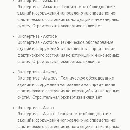
Экспертиза - Алматы
элементов и оценку эксплуатационной безопасности.
Экспертиза - Алматы - Техническое обследование
Услуга востребована при покупке недвижимости,
зданий и сооружений направлено на определение
капитальном ремонте и реконструкции объектов, а
фактического состояния конструкций и инженерных
также при судебных разбирательствах и технических
систем. Строительная экспертиза включает
проверках.
диагностику повреждений, анализ прочности
Экспертиза - Актобе
элементов и оценку эксплуатационной безопасности.
Экспертиза - Актобе - Техническое обследование
Услуга востребована при покупке недвижимости,
зданий и сооружений направлено на определение
капитальном ремонте и реконструкции объектов, а
фактического состояния конструкций и инженерных
также при судебных разбирательствах и технических
систем. Строительная экспертиза включает
проверках.
диагностику повреждений, анализ прочности
Экспертиза - Атырау
элементов и оценку эксплуатационной безопасности.
Экспертиза - Атырау - Техническое обследование
Услуга востребована при покупке недвижимости,
зданий и сооружений направлено на определение
капитальном ремонте и реконструкции объектов, а
фактического состояния конструкций и инженерных
также при судебных разбирательствах и технических
систем. Строительная экспертиза включает
проверках.
диагностику повреждений, анализ прочности
Экспертиза - Актау
элементов и оценку эксплуатационной безопасности.
Экспертиза - Актау - Техническое обследование
Услуга востребована при покупке недвижимости,
зданий и сооружений направлено на определение
капитальном ремонте и реконструкции объектов, а
фактического состояния конструкций и инженерных
также при судебных разбирательствах и технических