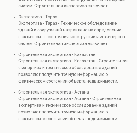
объектов, а также при судебных разбирательствах и
систем. Строительная экспертиза включает
технических проверках.
диагностику повреждений, анализ прочности
Экспертиза - Тараз
элементов и оценку эксплуатационной безопасности.
Экспертиза - Тараз - Техническое обследование
Услуга востребована при покупке недвижимости,
зданий и сооружений направлено на определение
капитальном ремонте и реконструкции объектов, а
фактического состояния конструкций и инженерных
также при судебных разбирательствах и технических
систем. Строительная экспертиза включает
проверках.
диагностику повреждений, анализ прочности
Строительная экспертиза - Казахстан
элементов и оценку эксплуатационной безопасности.
Строительная экспертиза - Казахстан - Строительная
Услуга востребована при покупке недвижимости,
экспертиза и техническое обследование зданий
капитальном ремонте и реконструкции объектов, а
позволяют получить точную информацию о
также при судебных разбирательствах и технических
фактическом состоянии объекта недвижимости.
проверках.
Проводится анализ фундаментов, стен, перекрытий и
Строительная экспертиза - Астана
инженерных систем с выявлением скрытых дефектов
Строительная экспертиза - Астана - Строительная
и нарушений. Услуга используется для проверки
экспертиза и техническое обследование зданий
качества строительства, подготовки к реконструкции,
позволяют получить точную информацию о
оценки рисков и судебных разбирательств.
фактическом состоянии объекта недвижимости.
Результатом является официальное техническое
Проводится анализ фундаментов, стен, перекрытий и
заключение, имеющее юридическую силу.
инженерных систем с выявлением скрытых дефектов