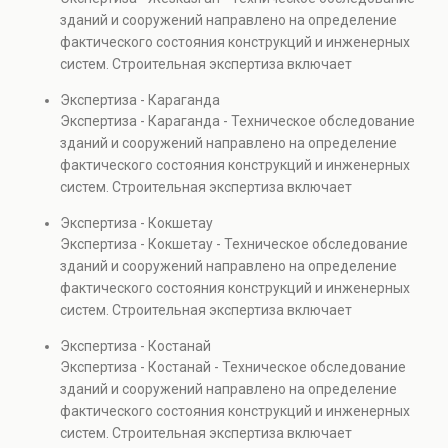
Услуга востребована при покупке недвижимости,
зданий и сооружений направлено на определение
капитальном ремонте и реконструкции объектов, а
фактического состояния конструкций и инженерных
также при судебных разбирательствах и технических
систем. Строительная экспертиза включает
проверках.
диагностику повреждений, анализ прочности
Экспертиза - Караганда
элементов и оценку эксплуатационной безопасности.
Экспертиза - Караганда - Техническое обследование
Услуга востребована при покупке недвижимости,
зданий и сооружений направлено на определение
капитальном ремонте и реконструкции объектов, а
фактического состояния конструкций и инженерных
также при судебных разбирательствах и технических
систем. Строительная экспертиза включает
проверках.
диагностику повреждений, анализ прочности
Экспертиза - Кокшетау
элементов и оценку эксплуатационной безопасности.
Экспертиза - Кокшетау - Техническое обследование
Услуга востребована при покупке недвижимости,
зданий и сооружений направлено на определение
капитальном ремонте и реконструкции объектов, а
фактического состояния конструкций и инженерных
также при судебных разбирательствах и технических
систем. Строительная экспертиза включает
проверках.
диагностику повреждений, анализ прочности
Экспертиза - Костанай
элементов и оценку эксплуатационной безопасности.
Экспертиза - Костанай - Техническое обследование
Услуга востребована при покупке недвижимости,
зданий и сооружений направлено на определение
капитальном ремонте и реконструкции объектов, а
фактического состояния конструкций и инженерных
также при судебных разбирательствах и технических
систем. Строительная экспертиза включает
проверках.