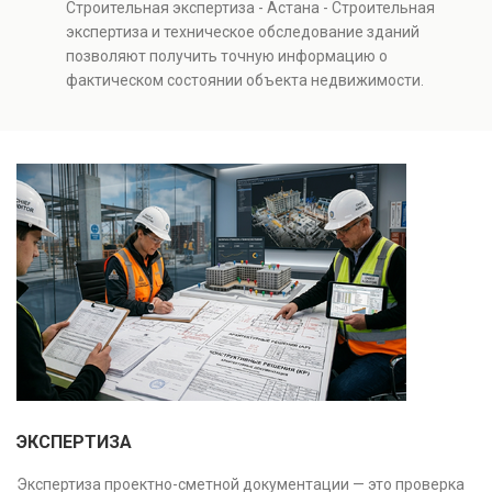
Строительная экспертиза - Астана - Строительная
и нарушений. Услуга используется для проверки
экспертиза и техническое обследование зданий
качества строительства, подготовки к реконструкции,
позволяют получить точную информацию о
оценки рисков и судебных разбирательств.
фактическом состоянии объекта недвижимости.
Результатом является официальное техническое
Проводится анализ фундаментов, стен, перекрытий и
заключение, имеющее юридическую силу.
инженерных систем с выявлением скрытых дефектов
и нарушений. Услуга используется для проверки
качества строительства, подготовки к реконструкции,
оценки рисков и судебных разбирательств.
Результатом является официальное техническое
заключение, имеющее юридическую силу.
ЭКСПЕРТИЗА
Экспертиза проектно-сметной документации — это проверка