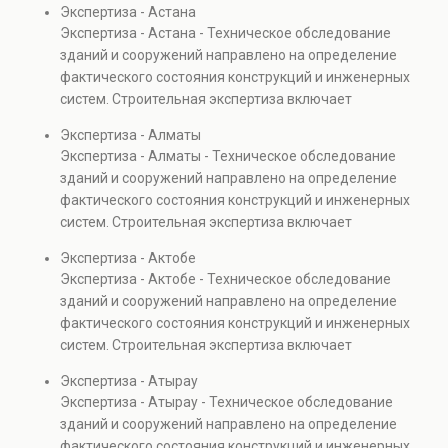
Экспертиза - Астана
элементов и оценку эксплуатационной безопасности.
Экспертиза - Астана - Техническое обследование
Услуга востребована при покупке недвижимости,
зданий и сооружений направлено на определение
капитальном ремонте и реконструкции объектов, а
фактического состояния конструкций и инженерных
также при судебных разбирательствах и технических
систем. Строительная экспертиза включает
проверках.
диагностику повреждений, анализ прочности
Экспертиза - Алматы
элементов и оценку эксплуатационной безопасности.
Экспертиза - Алматы - Техническое обследование
Услуга востребована при покупке недвижимости,
зданий и сооружений направлено на определение
капитальном ремонте и реконструкции объектов, а
фактического состояния конструкций и инженерных
также при судебных разбирательствах и технических
систем. Строительная экспертиза включает
проверках.
диагностику повреждений, анализ прочности
Экспертиза - Актобе
элементов и оценку эксплуатационной безопасности.
Экспертиза - Актобе - Техническое обследование
Услуга востребована при покупке недвижимости,
зданий и сооружений направлено на определение
капитальном ремонте и реконструкции объектов, а
фактического состояния конструкций и инженерных
также при судебных разбирательствах и технических
систем. Строительная экспертиза включает
проверках.
диагностику повреждений, анализ прочности
Экспертиза - Атырау
элементов и оценку эксплуатационной безопасности.
Экспертиза - Атырау - Техническое обследование
Услуга востребована при покупке недвижимости,
зданий и сооружений направлено на определение
капитальном ремонте и реконструкции объектов, а
фактического состояния конструкций и инженерных