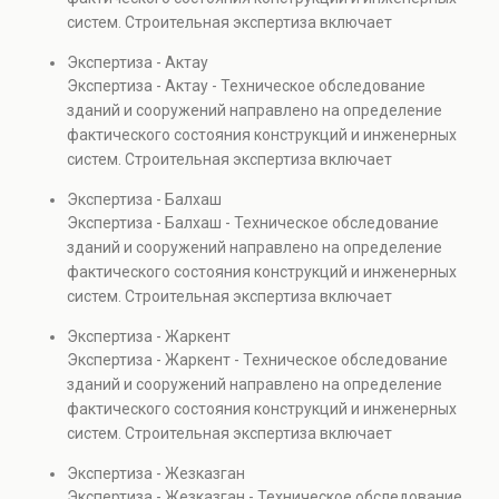
также при судебных разбирательствах и технических
систем. Строительная экспертиза включает
проверках.
диагностику повреждений, анализ прочности
Экспертиза - Актау
элементов и оценку эксплуатационной безопасности.
Экспертиза - Актау - Техническое обследование
Услуга востребована при покупке недвижимости,
зданий и сооружений направлено на определение
капитальном ремонте и реконструкции объектов, а
фактического состояния конструкций и инженерных
также при судебных разбирательствах и технических
систем. Строительная экспертиза включает
проверках.
диагностику повреждений, анализ прочности
Экспертиза - Балхаш
элементов и оценку эксплуатационной безопасности.
Экспертиза - Балхаш - Техническое обследование
Услуга востребована при покупке недвижимости,
зданий и сооружений направлено на определение
капитальном ремонте и реконструкции объектов, а
фактического состояния конструкций и инженерных
также при судебных разбирательствах и технических
систем. Строительная экспертиза включает
проверках.
диагностику повреждений, анализ прочности
Экспертиза - Жаркент
элементов и оценку эксплуатационной безопасности.
Экспертиза - Жаркент - Техническое обследование
Услуга востребована при покупке недвижимости,
зданий и сооружений направлено на определение
капитальном ремонте и реконструкции объектов, а
фактического состояния конструкций и инженерных
также при судебных разбирательствах и технических
систем. Строительная экспертиза включает
проверках.
диагностику повреждений, анализ прочности
Экспертиза - Жезказган
элементов и оценку эксплуатационной безопасности.
Экспертиза - Жезказган - Техническое обследование