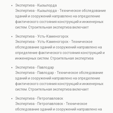
диагностику повреждений, анализ прочности
Экспертиза - Кызылорда
элементов и оценку эксплуатационной безопасности.
Экспертиза - Кызылорда - Техническое обследование
Услуга востребована при покупке недвижимости,
зданий и сооружений направлено на определение
капитальном ремонте и реконструкции объектов, а
фактического состояния конструкций и инженерных
также при судебных разбирательствах и технических
систем. Строительная экспертиза включает
проверках.
диагностику повреждений, анализ прочности
Экспертиза - Усть-Каменогорск
элементов и оценку эксплуатационной безопасности.
Экспертиза - Усть-Каменогорск - Техническое
Услуга востребована при покупке недвижимости,
обследование зданий и сооружений направлено на
капитальном ремонте и реконструкции объектов, а
определение фактического состояния конструкций и
также при судебных разбирательствах и технических
инженерных систем. Строительная экспертиза
проверках.
включает диагностику повреждений, анализ
Экспертиза - Павлодар
прочности элементов и оценку эксплуатационной
Экспертиза - Павлодар - Техническое обследование
безопасности. Услуга востребована при покупке
зданий и сооружений направлено на определение
недвижимости, капитальном ремонте и реконструкции
фактического состояния конструкций и инженерных
объектов, а также при судебных разбирательствах и
систем. Строительная экспертиза включает
технических проверках.
диагностику повреждений, анализ прочности
Экспертиза - Петропавловск
элементов и оценку эксплуатационной безопасности.
Экспертиза - Петропавловск - Техническое
Услуга востребована при покупке недвижимости,
обследование зданий и сооружений направлено на
капитальном ремонте и реконструкции объектов, а