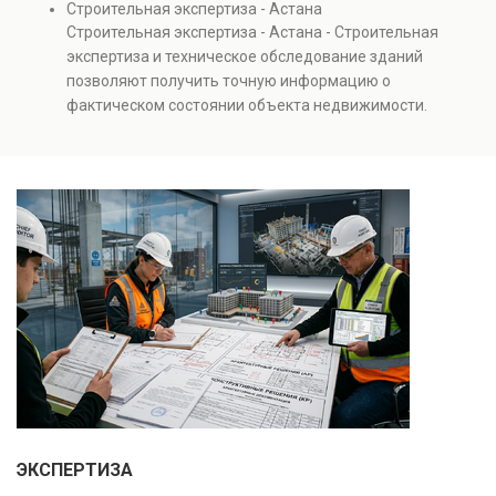
Строительная экспертиза - Астана
инженерных систем с выявлением скрытых дефектов
Строительная экспертиза - Астана - Строительная
и нарушений. Услуга используется для проверки
экспертиза и техническое обследование зданий
качества строительства, подготовки к реконструкции,
позволяют получить точную информацию о
оценки рисков и судебных разбирательств.
фактическом состоянии объекта недвижимости.
Результатом является официальное техническое
Проводится анализ фундаментов, стен, перекрытий и
заключение, имеющее юридическую силу.
инженерных систем с выявлением скрытых дефектов
и нарушений. Услуга используется для проверки
качества строительства, подготовки к реконструкции,
оценки рисков и судебных разбирательств.
Результатом является официальное техническое
заключение, имеющее юридическую силу.
ЭКСПЕРТИЗА