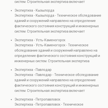
систем. Строительная экспертиза включает
проверках.
диагностику повреждений, анализ прочности
Экспертиза - Кызылорда
элементов и оценку эксплуатационной безопасности.
Экспертиза - Кызылорда - Техническое обследование
Услуга востребована при покупке недвижимости,
зданий и сооружений направлено на определение
капитальном ремонте и реконструкции объектов, а
фактического состояния конструкций и инженерных
также при судебных разбирательствах и технических
систем. Строительная экспертиза включает
проверках.
диагностику повреждений, анализ прочности
Экспертиза - Усть-Каменогорск
элементов и оценку эксплуатационной безопасности.
Экспертиза - Усть-Каменогорск - Техническое
Услуга востребована при покупке недвижимости,
обследование зданий и сооружений направлено на
капитальном ремонте и реконструкции объектов, а
определение фактического состояния конструкций и
также при судебных разбирательствах и технических
инженерных систем. Строительная экспертиза
проверках.
включает диагностику повреждений, анализ
Экспертиза - Павлодар
прочности элементов и оценку эксплуатационной
Экспертиза - Павлодар - Техническое обследование
безопасности. Услуга востребована при покупке
зданий и сооружений направлено на определение
недвижимости, капитальном ремонте и реконструкции
фактического состояния конструкций и инженерных
объектов, а также при судебных разбирательствах и
систем. Строительная экспертиза включает
технических проверках.
диагностику повреждений, анализ прочности
Экспертиза - Петропавловск
элементов и оценку эксплуатационной безопасности.
Экспертиза - Петропавловск - Техническое
Услуга востребована при покупке недвижимости,