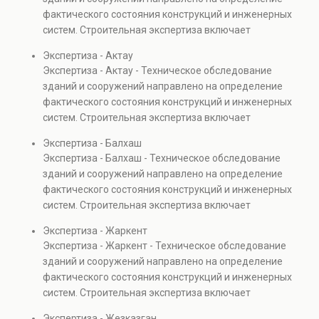
капитальном ремонте и реконструкции объектов, а
фактического состояния конструкций и инженерных
также при судебных разбирательствах и технических
систем. Строительная экспертиза включает
проверках.
диагностику повреждений, анализ прочности
Экспертиза - Актау
элементов и оценку эксплуатационной безопасности.
Экспертиза - Актау - Техническое обследование
Услуга востребована при покупке недвижимости,
зданий и сооружений направлено на определение
капитальном ремонте и реконструкции объектов, а
фактического состояния конструкций и инженерных
также при судебных разбирательствах и технических
систем. Строительная экспертиза включает
проверках.
диагностику повреждений, анализ прочности
Экспертиза - Балхаш
элементов и оценку эксплуатационной безопасности.
Экспертиза - Балхаш - Техническое обследование
Услуга востребована при покупке недвижимости,
зданий и сооружений направлено на определение
капитальном ремонте и реконструкции объектов, а
фактического состояния конструкций и инженерных
также при судебных разбирательствах и технических
систем. Строительная экспертиза включает
проверках.
диагностику повреждений, анализ прочности
Экспертиза - Жаркент
элементов и оценку эксплуатационной безопасности.
Экспертиза - Жаркент - Техническое обследование
Услуга востребована при покупке недвижимости,
зданий и сооружений направлено на определение
капитальном ремонте и реконструкции объектов, а
фактического состояния конструкций и инженерных
также при судебных разбирательствах и технических
систем. Строительная экспертиза включает
проверках.
диагностику повреждений, анализ прочности
Экспертиза - Жезказган