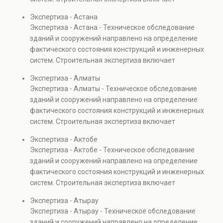
диагностику повреждений, анализ прочности
Экспертиза - Астана
элементов и оценку эксплуатационной безопасности.
Экспертиза - Астана - Техническое обследование
Услуга востребована при покупке недвижимости,
зданий и сооружений направлено на определение
капитальном ремонте и реконструкции объектов, а
фактического состояния конструкций и инженерных
также при судебных разбирательствах и технических
систем. Строительная экспертиза включает
проверках.
диагностику повреждений, анализ прочности
Экспертиза - Алматы
элементов и оценку эксплуатационной безопасности.
Экспертиза - Алматы - Техническое обследование
Услуга востребована при покупке недвижимости,
зданий и сооружений направлено на определение
капитальном ремонте и реконструкции объектов, а
фактического состояния конструкций и инженерных
также при судебных разбирательствах и технических
систем. Строительная экспертиза включает
проверках.
диагностику повреждений, анализ прочности
Экспертиза - Актобе
элементов и оценку эксплуатационной безопасности.
Экспертиза - Актобе - Техническое обследование
Услуга востребована при покупке недвижимости,
зданий и сооружений направлено на определение
капитальном ремонте и реконструкции объектов, а
фактического состояния конструкций и инженерных
также при судебных разбирательствах и технических
систем. Строительная экспертиза включает
проверках.
диагностику повреждений, анализ прочности
Экспертиза - Атырау
элементов и оценку эксплуатационной безопасности.
Экспертиза - Атырау - Техническое обследование
Услуга востребована при покупке недвижимости,
зданий и сооружений направлено на определение