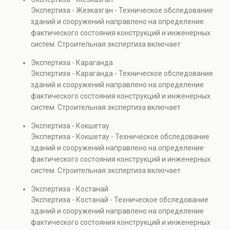
элементов и оценку эксплуатационной безопасности.
Экспертиза - Жезказган - Техническое обследование
Услуга востребована при покупке недвижимости,
зданий и сооружений направлено на определение
капитальном ремонте и реконструкции объектов, а
фактического состояния конструкций и инженерных
также при судебных разбирательствах и технических
систем. Строительная экспертиза включает
проверках.
диагностику повреждений, анализ прочности
Экспертиза - Караганда
элементов и оценку эксплуатационной безопасности.
Экспертиза - Караганда - Техническое обследование
Услуга востребована при покупке недвижимости,
зданий и сооружений направлено на определение
капитальном ремонте и реконструкции объектов, а
фактического состояния конструкций и инженерных
также при судебных разбирательствах и технических
систем. Строительная экспертиза включает
проверках.
диагностику повреждений, анализ прочности
Экспертиза - Кокшетау
элементов и оценку эксплуатационной безопасности.
Экспертиза - Кокшетау - Техническое обследование
Услуга востребована при покупке недвижимости,
зданий и сооружений направлено на определение
капитальном ремонте и реконструкции объектов, а
фактического состояния конструкций и инженерных
также при судебных разбирательствах и технических
систем. Строительная экспертиза включает
проверках.
диагностику повреждений, анализ прочности
Экспертиза - Костанай
элементов и оценку эксплуатационной безопасности.
Экспертиза - Костанай - Техническое обследование
Услуга востребована при покупке недвижимости,
зданий и сооружений направлено на определение
капитальном ремонте и реконструкции объектов, а
фактического состояния конструкций и инженерных
также при судебных разбирательствах и технических