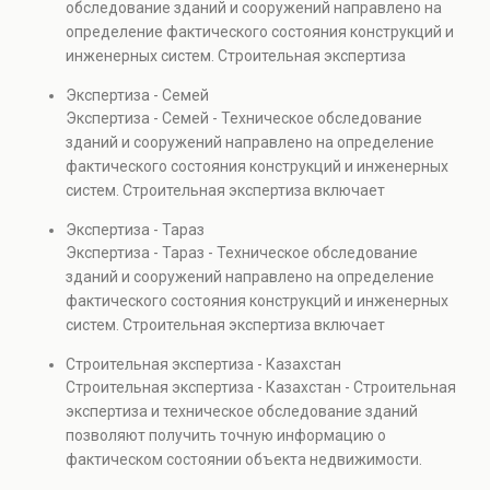
обследование зданий и сооружений направлено на
капитальном ремонте и реконструкции объектов, а
определение фактического состояния конструкций и
также при судебных разбирательствах и технических
инженерных систем. Строительная экспертиза
проверках.
включает диагностику повреждений, анализ
Экспертиза - Семей
прочности элементов и оценку эксплуатационной
Экспертиза - Семей - Техническое обследование
безопасности. Услуга востребована при покупке
зданий и сооружений направлено на определение
недвижимости, капитальном ремонте и реконструкции
фактического состояния конструкций и инженерных
объектов, а также при судебных разбирательствах и
систем. Строительная экспертиза включает
технических проверках.
диагностику повреждений, анализ прочности
Экспертиза - Тараз
элементов и оценку эксплуатационной безопасности.
Экспертиза - Тараз - Техническое обследование
Услуга востребована при покупке недвижимости,
зданий и сооружений направлено на определение
капитальном ремонте и реконструкции объектов, а
фактического состояния конструкций и инженерных
также при судебных разбирательствах и технических
систем. Строительная экспертиза включает
проверках.
диагностику повреждений, анализ прочности
Строительная экспертиза - Казахстан
элементов и оценку эксплуатационной безопасности.
Строительная экспертиза - Казахстан - Строительная
Услуга востребована при покупке недвижимости,
экспертиза и техническое обследование зданий
капитальном ремонте и реконструкции объектов, а
позволяют получить точную информацию о
также при судебных разбирательствах и технических
фактическом состоянии объекта недвижимости.
проверках.
Проводится анализ фундаментов, стен, перекрытий и