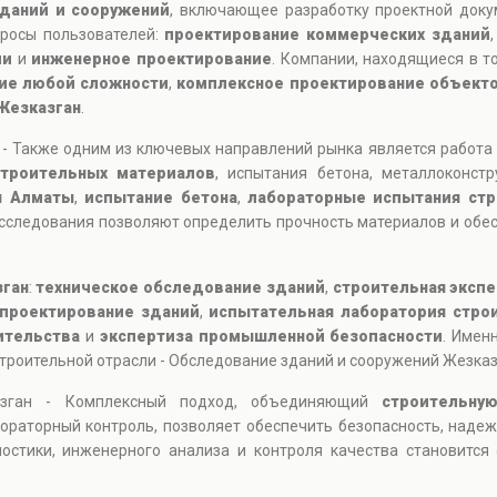
даний и сооружений
, включающее разработку проектной доку
просы пользователей:
проектирование коммерческих зданий
ии
и
инженерное проектирование
. Компании, находящиеся в то
ие любой сложности
,
комплексное проектирование объект
Жезказган
.
 - Также одним из ключевых направлений рынка является работа
строительных материалов
, испытания бетона, металлоконст
я Алматы
,
испытание бетона
,
лабораторные испытания ст
сследования позволяют определить прочность материалов и обес
зган
:
техническое обследование зданий
,
строительная экспе
проектирование зданий
,
испытательная лаборатория стро
ительства
и
экспертиза промышленной безопасности
. Имен
роительной отрасли - Обследование зданий и сооружений Жезказ
азган - Комплексный подход, объединяющий
строительну
ораторный контроль, позволяет обеспечить безопасность, надеж
остики, инженерного анализа и контроля качества становитс