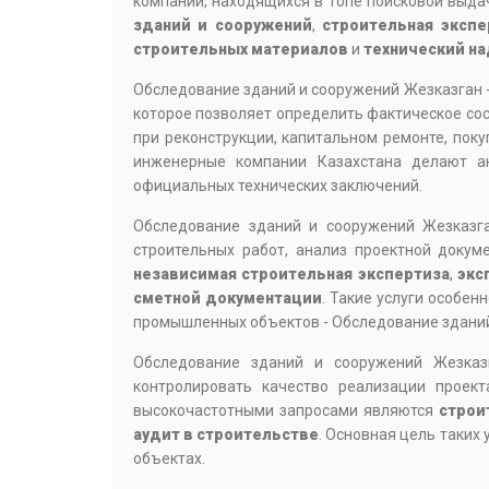
компаний, находящихся в топе поисковой выдач
зданий и сооружений
,
строительная экспе
строительных материалов
и
технический на
Обследование зданий и сооружений Жезказган 
которое позволяет определить фактическое сос
при реконструкции, капитальном ремонте, пок
инженерные компании Казахстана делают ак
официальных технических заключений.
Обследование зданий и сооружений Жезказ
строительных работ, анализ проектной докум
независимая строительная экспертиза
,
экс
сметной документации
. Такие услуги особе
промышленных объектов - Обследование зданий
Обследование зданий и сооружений Жезказ
контролировать качество реализации проек
высокочастотными запросами являются
строи
аудит в строительстве
. Основная цель таких
объектах.