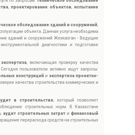
луги по запросам:
техническое обследование
ства
,
проектирование объектов
,
испытание
ическое обследование зданий и сооружений
,
ксплуатации объекта. Данная услуга необходима
ание зданий и сооружений Жезказган - Ведущие
инструментальной диагностики и подготовке
 экспертиза
, включающая проверку качества
 Сегодня пользователи активно ищут запросы:
ельных конструкций
и
экспертиза проектно-
роверке качества строительства коммерческих и
аудит в строительстве
, который позволяет
облюдение строительных норм. В Казахстане
а
,
аудит строительных затрат
и
финансовый
твращение перерасхода средств на строительных