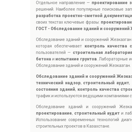
Отдельное направление —
проектирование з
решений. Наиболее популярные поисковые за
разработка проектно-сметной документац
своих текстах ключевые фразы:
проектирован
ГОСТ - Обследование зданий и сооружений 
Обследование зданий и сооружений Жезказган
которая обеспечивает
контроль качества 
пользователей —
строительная лаборатори
бетона
и
испытание грунтов
. Лабораторные и
Обследование зданий и сооружений Жезказган.
Обследование зданий и сооружений Жезка
технический надзор
,
строительный аудит
,
состояния зданий
,
контроль качества стро
трафик и используются ведущими компаниями ст
Обследование зданий и сооружений Жезк
проектирование
,
строительный аудит
и лаб
Использование современных технологий диагн
строительных проектов в Казахстане.