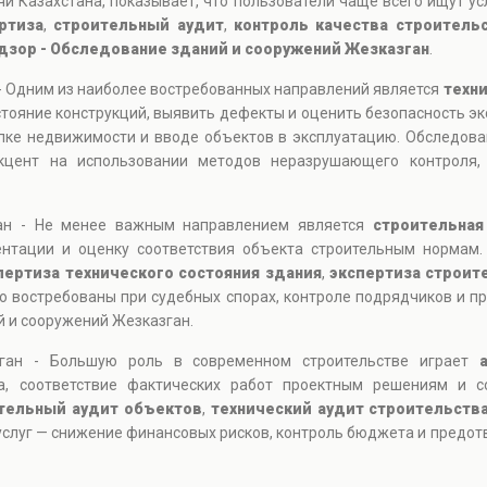
и Казахстана, показывает, что пользователи чаще всего ищут ус
ртиза
,
строительный аудит
,
контроль качества строитель
дзор - Обследование зданий и сооружений Жезказган
.
- Одним из наиболее востребованных направлений является
техн
тояние конструкций, выявить дефекты и оценить безопасность э
упке недвижимости и вводе объектов в эксплуатацию. Обследов
цент на использовании методов неразрушающего контроля, 
ган - Не менее важным направлением является
строительная
ентации и оценку соответствия объекта строительным нормам.
пертиза технического состояния здания
,
экспертиза строит
нно востребованы при судебных спорах, контроле подрядчиков и п
 и сооружений Жезказган.
ган - Большую роль в современном строительстве играет
та, соответствие фактических работ проектным решениям и с
тельный аудит объектов
,
технический аудит строительств
 услуг — снижение финансовых рисков, контроль бюджета и предо